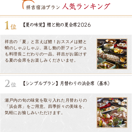
人気ランキング
祥吉宿泊プラン
【夏の味覚】鱧と鮑の夏会席2026
祥吉の「夏」と言えば鱧！おススメは鱧と
蛸のしゃぶしゃぶ、蒸し鮑の肝フォンデュ
も料理長こだわりの一品。祥吉がお届けす
る夏の会席をお楽しみくださいませ。
【シンプルプラン】月替わりの浜会席（基本）
瀬戸内の旬の味覚を取り入れた月替わりの
「浜会席」をご用意。四季折々の美味を、
気軽にお愉しみいただけます。