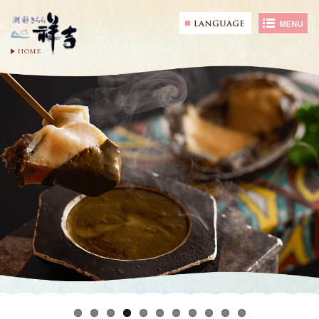
【夏の味覚】鱧と鮑の夏会席2026
職人が目の前で仕上げる天ぷら会席
夏会席 蒸し鮑の肝フォンデュ
夢乃井グループサイト
潮彩きらら 祥吉
蒼海の湯 岩風呂
大好きな椅子たち
ビューバス付客室
夕陽の爽天の湯
祥吉でのひと時
椅子のお宿
HOME