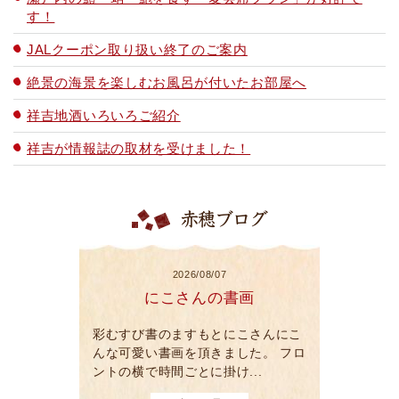
す！
JALクーポン取り扱い終了のご案内
絶景の海景を楽しむお風呂が付いたお部屋へ
祥吉地酒いろいろご紹介
祥吉が情報誌の取材を受けました！
赤穂ブログ
2026/08/07
にこさんの書画
彩むすび書のますもとにこさんにこ
んな可愛い書画を頂きました。 フロ
ントの横で時間ごとに掛け...