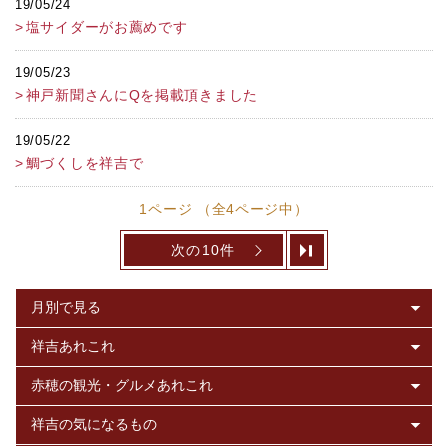
19/05/24
塩サイダーがお薦めです
19/05/23
神戸新聞さんにQを掲載頂きました
19/05/22
鯛づくしを祥吉で
1ページ （全4ページ中）
次の10件