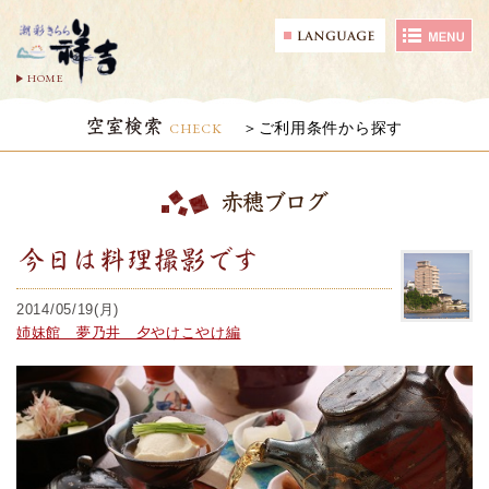
HOME
空室検索
CHECK
ご利用条件から探す
赤穂ブログ
今日は料理撮影です
2014/05/19(月)
姉妹館 夢乃井 夕やけこやけ編