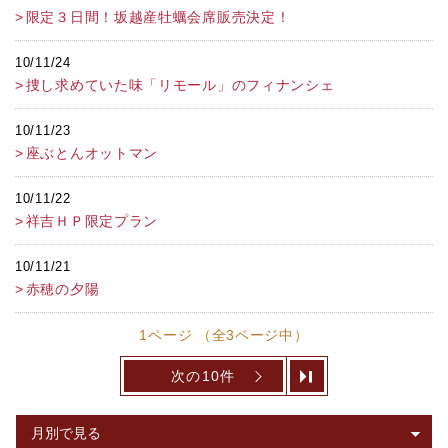
限定３日間！坂越産牡蠣会席販売決定！
10/11/24
捜し求めていた味「リモール」のフィナンシェ
10/11/23
座ぶとんオットマン
10/11/22
祥吉ＨＰ限定プラン
10/11/21
赤穂の夕陽
1ページ （全3ページ中）
次の10件