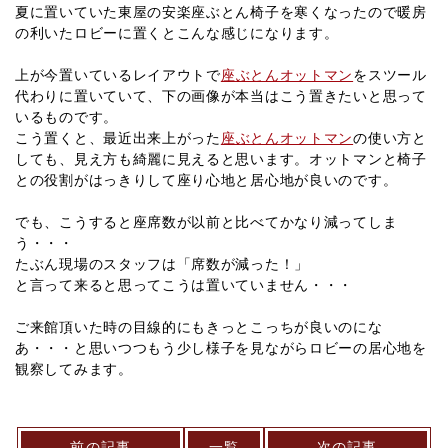
夏に置いていた東屋の安楽座ぶとん椅子を寒くなったので暖房
の利いたロビーに置くとこんな感じになります。
上が今置いているレイアウトで
座ぶとんオットマン
をスツール
代わりに置いていて、下の画像が本当はこう置きたいと思って
いるものです。
こう置くと、最近出来上がった
座ぶとんオットマン
の使い方と
しても、見え方も綺麗に見えると思います。オットマンと椅子
との役割がはっきりして座り心地と居心地が良いのです。
でも、こうすると座席数が以前と比べてかなり減ってしま
う・・・
たぶん現場のスタッフは「席数が減った！」
と言って来ると思ってこうは置いていません・・・
ご来館頂いた時の目線的にもきっとこっちが良いのにな
あ・・・と思いつつもう少し様子を見ながらロビーの居心地を
観察してみます。
前の記事
一覧
次の記事