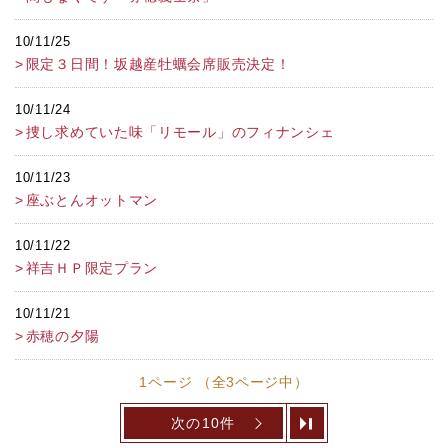
10/11/25
限定３日間！坂越産牡蠣会席販売決定！
10/11/24
捜し求めていた味「リモール」のフィナンシェ
10/11/23
座ぶとんオットマン
10/11/22
祥吉ＨＰ限定プラン
10/11/21
赤穂の夕陽
1ページ （全3ページ中）
次の10件