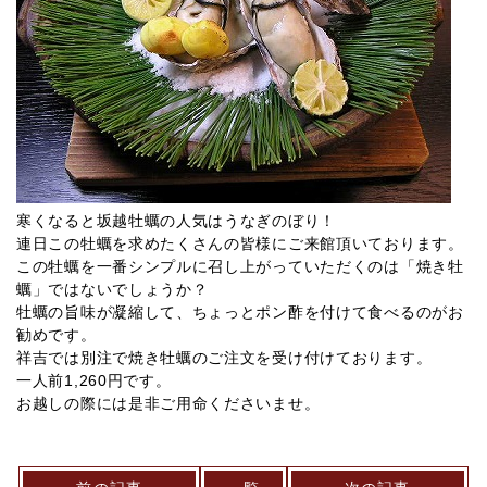
寒くなると坂越牡蠣の人気はうなぎのぼり！
連日この牡蠣を求めたくさんの皆様にご来館頂いております。
この牡蠣を一番シンプルに召し上がっていただくのは「焼き牡
蠣」ではないでしょうか？
牡蠣の旨味が凝縮して、ちょっとポン酢を付けて食べるのがお
勧めです。
祥吉では別注で焼き牡蠣のご注文を受け付けております。
一人前1,260円です。
お越しの際には是非ご用命くださいませ。