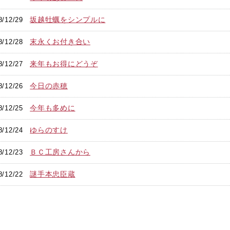
坂越牡蠣をシンプルに
8/12/29
末永くお付き合い
8/12/28
来年もお得にどうぞ
8/12/27
今日の赤穂
8/12/26
今年も多めに
8/12/25
ゆらのすけ
8/12/24
ＢＣ工房さんから
8/12/23
謎手本忠臣蔵
8/12/22