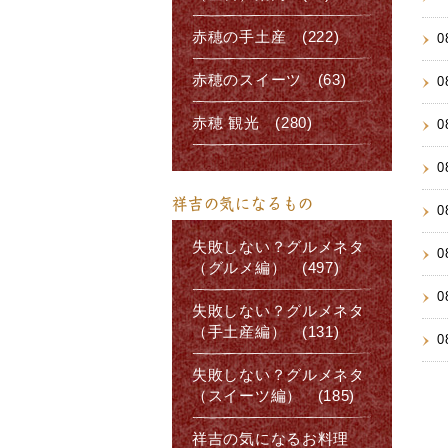
赤穂の手土産 (222)
0
赤穂のスイーツ (63)
0
赤穂 観光 (280)
0
0
祥吉の気になるもの
0
失敗しない？グルメネタ
0
（グルメ編） (497)
0
失敗しない？グルメネタ
（手土産編） (131)
0
失敗しない？グルメネタ
（スイーツ編） (185)
祥吉の気になるお料理