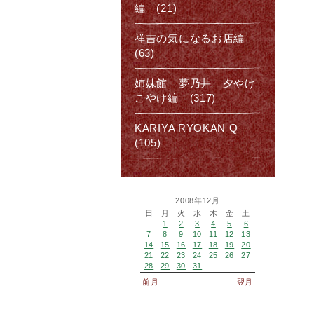
編 (21)
祥吉の気になるお店編
(63)
姉妹館 夢乃井 夕やけ
こやけ編 (317)
KARIYA RYOKAN Q
(105)
2008年12月
日
月
火
水
木
金
土
1
2
3
4
5
6
7
8
9
10
11
12
13
14
15
16
17
18
19
20
21
22
23
24
25
26
27
28
29
30
31
前月
翌月