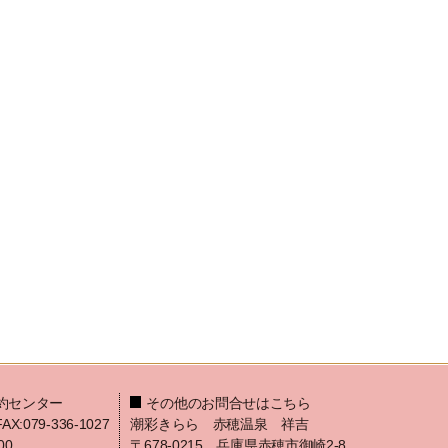
約センター
その他のお問合せはこちら
FAX:079-336-1027
潮彩きらら 赤穂温泉 祥吉
00
〒678-0215 兵庫県赤穂市御崎2-8