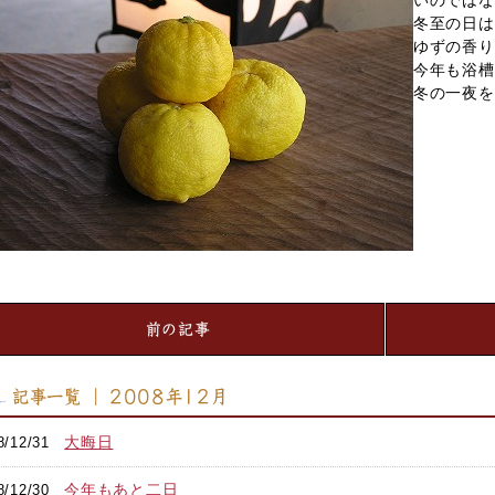
いのではな
冬至の日は
ゆずの香り
今年も浴槽
冬の一夜を
前の記事
記事一覧 ｜ 2008年12月
大晦日
8/12/31
今年もあと二日
8/12/30