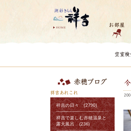
お部屋
HOME
空室検
赤穂ブログ
祥吉あれこれ
200
祥吉の日々 (2790)
祥吉で楽しむ赤穂温泉と
露天風呂 (236)