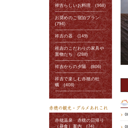
祥吉らしいお料理 (968)
お奨めのご宿泊プラン
(794)
祥吉の器 (149)
祥吉のこだわりの家具や
置物たち (288)
祥吉からの夕陽 (806)
祥吉で楽しむ赤穂の牡
蠣 (408)
赤穂の観光・グルメあれこれ
0
赤穂温泉 赤穂の日帰り
（昼食）案内 (74)
0