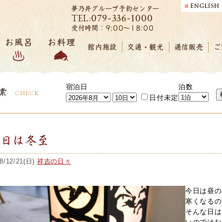
夢乃井グループ予約センター
079-336-1000
TEL:
受付時間：9:00～18:00
お風呂
お料理
館内施設
交通・観光
通信販売
ご
宿泊日
泊数
索
CHECK
日付未定
今日は冬至
8/12/21(日)
祥吉の日々
今日は昼の
寒くなるの
そんな日は