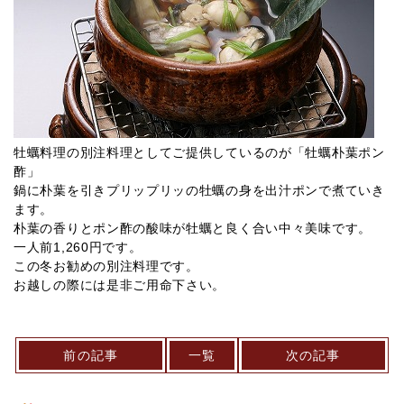
牡蠣料理の別注料理としてご提供しているのが「牡蠣朴葉ポン
酢」
鍋に朴葉を引きプリップリッの牡蠣の身を出汁ポンで煮ていき
ます。
朴葉の香りとポン酢の酸味が牡蠣と良く合い中々美味です。
一人前1,260円です。
この冬お勧めの別注料理です。
お越しの際には是非ご用命下さい。
前の記事
一覧
次の記事