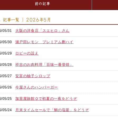
前の記事
記事一覧 ｜ 2026年5月
大阪の洋食店「スエヒロ」さん
6/05/31
瀬戸田レモン プレミアム酎ハイ
6/05/30
ロビーの設え
6/05/29
祥吉のお肉料理「百味一番誉焼」
6/05/28
安富の柚子シロップ
6/05/27
今屋さんのハンバーガー
6/05/26
加里屋旅館Ｑで初夏の一夜をどうぞ
6/05/25
月末タイムセールで「鯛の塩釜」をどうぞ
6/05/24