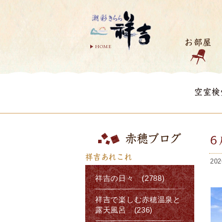
お部屋
HOME
空室検
赤穂ブログ
6
祥吉あれこれ
202
祥吉の日々 (2788)
祥吉で楽しむ赤穂温泉と
露天風呂 (236)