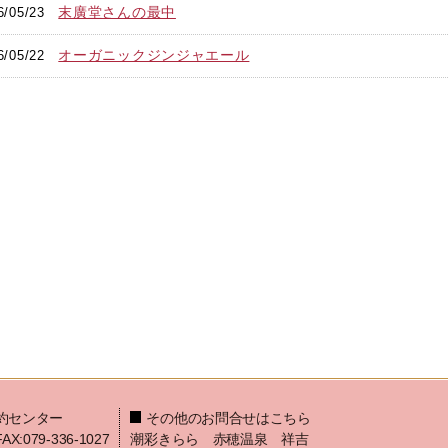
末廣堂さんの最中
6/05/23
オーガニックジンジャエール
6/05/22
約センター
その他のお問合せはこちら
FAX:079-336-1027
潮彩きらら 赤穂温泉 祥吉