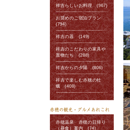
祥吉らしいお料理 (967)
お奨めのご宿泊プラン
(794)
祥吉の器 (149)
祥吉のこだわりの家具や
置物たち (288)
祥吉からの夕陽 (806)
祥吉で楽しむ赤穂の牡
蠣 (408)
赤穂の観光・グルメあれこれ
赤穂温泉 赤穂の日帰り
（昼食）案内 (74)