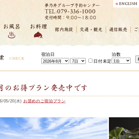
夢乃井グループ予約センター
079-336-1000
TEL:
受付時間：9:00～18:00
お風呂
お料理
館内施設
交通・観光
通信販売
ご
宿泊日
泊数
索
CHECK
日付未定
月のお得プラン発売中です
6/05/20(水)
お奨めのご宿泊プラン