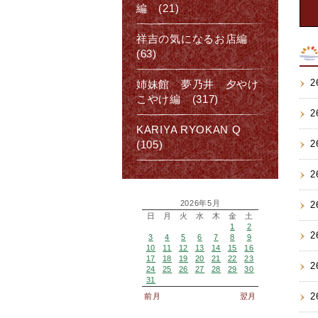
編 (21)
祥吉の気になるお店編
(63)
2
姉妹館 夢乃井 夕やけ
こやけ編 (317)
2
KARIYA RYOKAN Q
2
(105)
2
2026年5月
2
日
月
火
水
木
金
土
1
2
2
3
4
5
6
7
8
9
10
11
12
13
14
15
16
17
18
19
20
21
22
23
2
24
25
26
27
28
29
30
31
2
前月
翌月