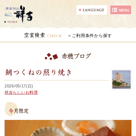
HOME
空室検索
CHECK
ご利用条件から探す
赤穂ブログ
鯛つくねの照り焼き
2026/05/17(日)
祥吉らしいお料理
今月限定