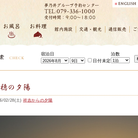
夢乃井グループ予約センター
079-336-1000
TEL:
受付時間：9:00～18:00
お風呂
お料理
館内施設
交通・観光
通信販売
ご
宿泊日
泊数
索
CHECK
日付未定
赤穂の夕陽
6/02/28(土)
祥吉からの夕陽