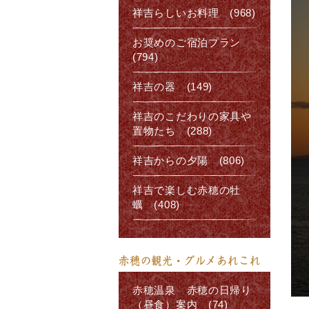
祥吉らしいお料理 (968)
お奨めのご宿泊プラン
(794)
祥吉の器 (149)
祥吉のこだわりの家具や
置物たち (288)
祥吉からの夕陽 (806)
祥吉で楽しむ赤穂の牡
蠣 (408)
赤穂の観光・グルメあれこれ
赤穂温泉 赤穂の日帰り
（昼食）案内 (74)