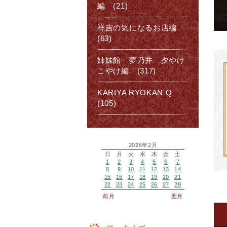
編 (21)
祥吉の気になるお店編
(63)
姉妹館 夢乃井 夕やけ
こやけ編 (317)
KARIYA RYOKAN Q
(105)
2026年2月
日
月
火
水
木
金
土
1
2
3
4
5
6
7
8
9
10
11
12
13
14
15
16
17
18
19
20
21
22
23
24
25
26
27
28
前月
翌月