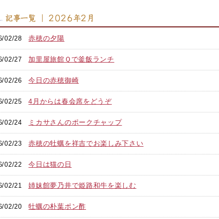
記事一覧 ｜ 2026年2月
赤穂の夕陽
6/02/28
加里屋旅館Ｑで釜飯ランチ
6/02/27
今日の赤穂御崎
6/02/26
4月からは春会席をどうぞ
6/02/25
ミカサさんのポークチャップ
6/02/24
赤穂の牡蠣を祥吉でお楽しみ下さい
6/02/23
今日は猫の日
6/02/22
姉妹館夢乃井で姫路和牛を楽しむ
6/02/21
牡蠣の朴葉ポン酢
6/02/20