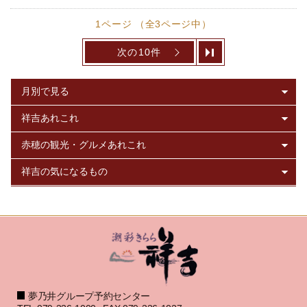
1ページ （全3ページ中）
次の10件
夢乃井グループ予約センター