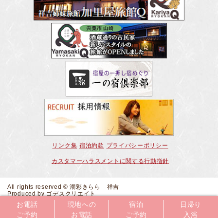
リンク集
宿泊約款
プライバシーポリシー
カスタマーハラスメントに関する行動指針
All rights reserved © 潮彩きらら 祥吉
Produced by
ゴデスクリエイト
夢乃井
巴屋本舗
お電話
現地への
宿泊
日帰り
ご予約
お電話
ご予約
入浴