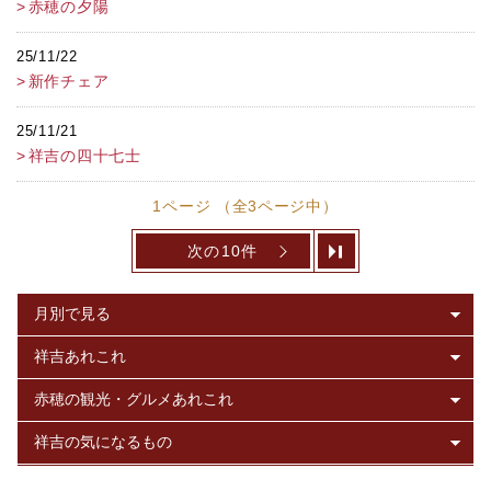
赤穂の夕陽
25/11/22
新作チェア
25/11/21
祥吉の四十七士
1ページ （全3ページ中）
次の10件