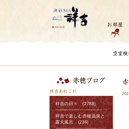
お部屋
HOME
空室検
赤穂ブログ
祥吉あれこれ
202
祥吉の日々 (2788)
祥吉で楽しむ赤穂温泉と
露天風呂 (236)