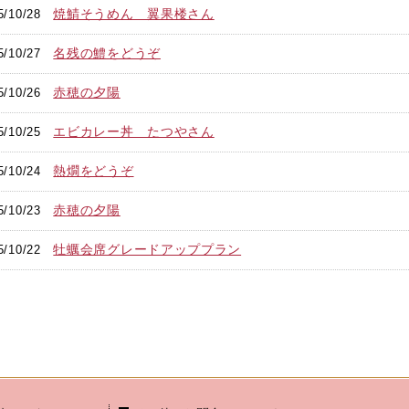
焼鯖そうめん 翼果楼さん
5/10/28
名残の鱧をどうぞ
5/10/27
赤穂の夕陽
5/10/26
エビカレー丼 たつやさん
5/10/25
熱燗をどうぞ
5/10/24
赤穂の夕陽
5/10/23
牡蠣会席グレードアッププラン
5/10/22