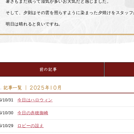
暑さもまだ残って湿気が多いお天気だと感じました。
そして、夕刻はその雲を照らすように染まった夕焼けをスタッフ
明日は晴れると良いですね。
前の記事
記事一覧 ｜ 2025年10月
今日はハロウィン
5/10/31
今日の赤穂御崎
5/10/30
ロビーの設え
5/10/29