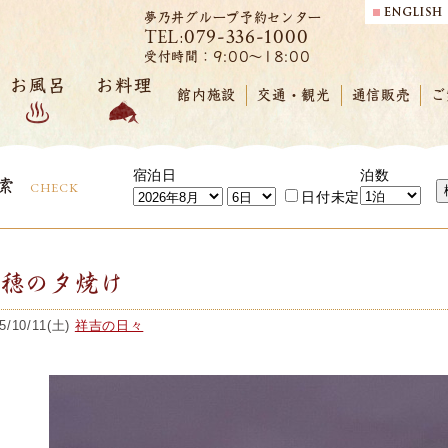
夢乃井グループ予約センター
079-336-1000
TEL:
受付時間：9:00～18:00
お風呂
お料理
館内施設
交通・観光
通信販売
ご
宿泊日
泊数
索
CHECK
日付未定
赤穂の夕焼け
5/10/11(土)
祥吉の日々