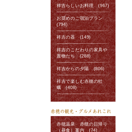
祥吉らしいお料理 (967)
お奨めのご宿泊プラン
(794)
祥吉の器 (149)
祥吉のこだわりの家具や
置物たち (288)
祥吉からの夕陽 (806)
祥吉で楽しむ赤穂の牡
蠣 (408)
赤穂の観光・グルメあれこれ
赤穂温泉 赤穂の日帰り
（昼食）案内 (74)