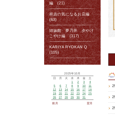
編 (21)
祥吉の気になるお店編
(63)
姉妹館 夢乃井 夕やけ
こやけ編 (317)
KARIYA RYOKAN Q
(105)
2025年10月
日
月
火
水
木
金
土
1
2
3
4
2
5
6
7
8
9
10
11
12
13
14
15
16
17
18
19
20
21
22
23
24
25
2
26
27
28
29
30
31
前月
翌月
2