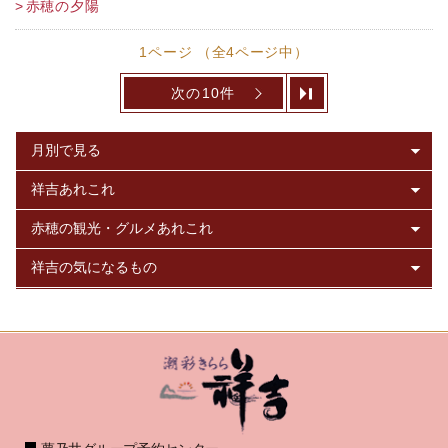
赤穂の夕陽
1ページ （全4ページ中）
次の10件