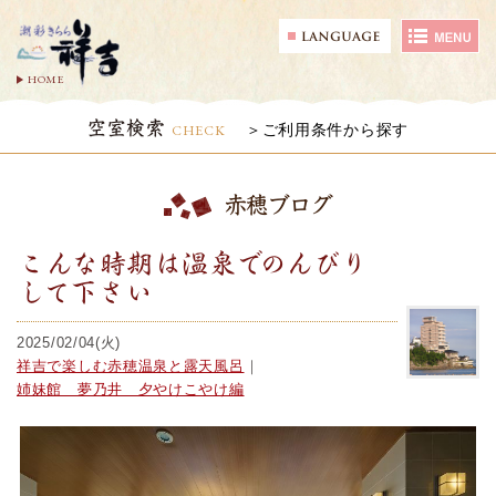
HOME
空室検索
CHECK
ご利用条件から探す
赤穂ブログ
こんな時期は温泉でのんびり
して下さい
2025/02/04(火)
祥吉で楽しむ赤穂温泉と露天風呂
｜
姉妹館 夢乃井 夕やけこやけ編