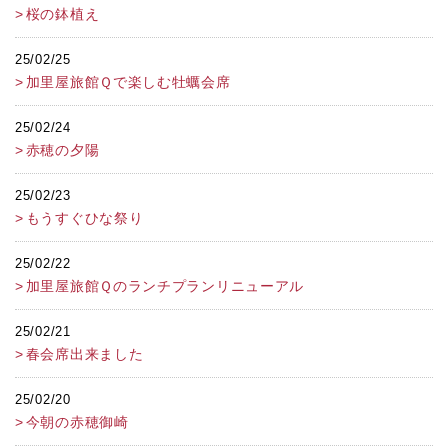
桜の鉢植え
25/02/25
加里屋旅館Ｑで楽しむ牡蠣会席
25/02/24
赤穂の夕陽
25/02/23
もうすぐひな祭り
25/02/22
加里屋旅館Ｑのランチプランリニューアル
25/02/21
春会席出来ました
25/02/20
今朝の赤穂御崎