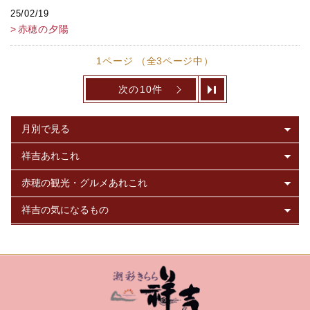
25/02/19
赤穂の夕陽
1ページ （全3ページ中）
次の10件