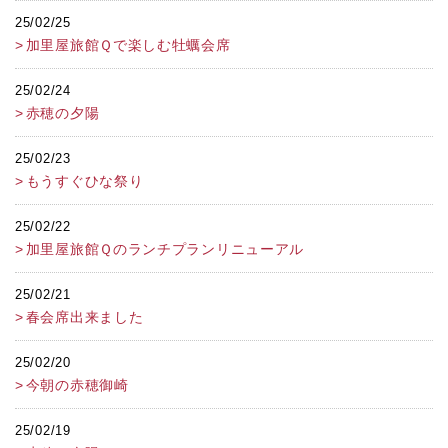
25/02/25
加里屋旅館Ｑで楽しむ牡蠣会席
25/02/24
赤穂の夕陽
25/02/23
もうすぐひな祭り
25/02/22
加里屋旅館Ｑのランチプランリニューアル
25/02/21
春会席出来ました
25/02/20
今朝の赤穂御崎
25/02/19