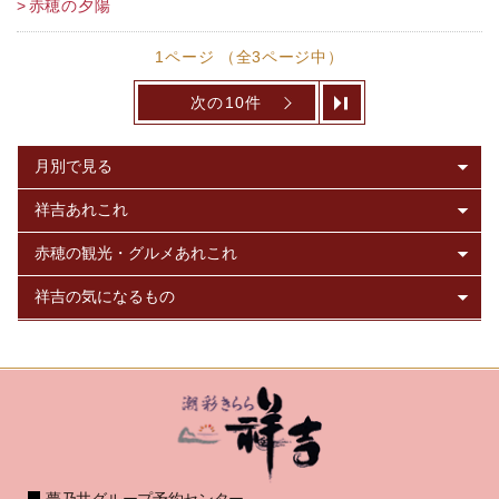
赤穂の夕陽
1ページ （全3ページ中）
次の10件