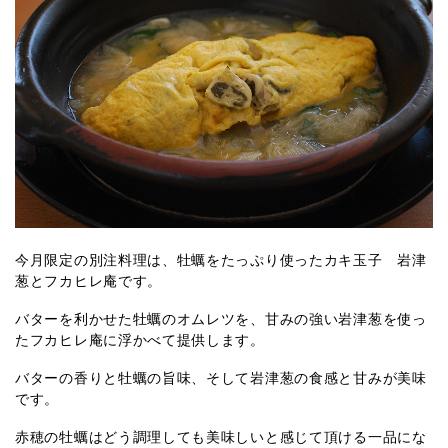
今月限定の別注料理は、牡蠣をたっぷり使ったカキ玉子 岩津
葱とフカヒレ庵です。
バターを利かせた牡蠣のオムレツを、甘みの強い岩津葱を使っ
たフカヒレ庵に浮かべて提供します。
バターの香りと牡蠣の旨味、そして岩津葱の食感と甘みが美味
です。
赤穂の牡蠣はどう調理しても美味しいと感じて頂ける一品にな