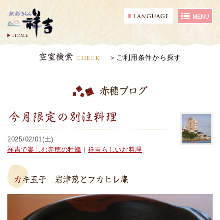
HOME
空室検索
CHECK
ご利用条件から探す
赤穂ブログ
今月限定の別注料理
2025/02/01(土)
祥吉で楽しむ赤穂の牡蠣
｜
祥吉らしいお料理
カキ玉子 岩津葱とフカヒレ庵