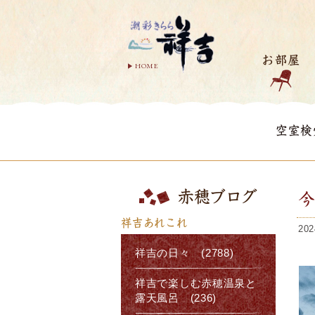
お部屋
HOME
空室検
赤穂ブログ
祥吉あれこれ
202
祥吉の日々 (2788)
祥吉で楽しむ赤穂温泉と
露天風呂 (236)