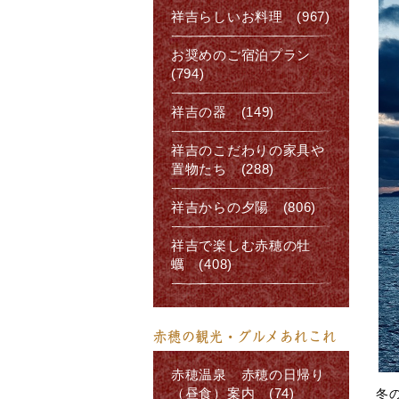
祥吉らしいお料理 (967)
お奨めのご宿泊プラン
(794)
祥吉の器 (149)
祥吉のこだわりの家具や
置物たち (288)
祥吉からの夕陽 (806)
祥吉で楽しむ赤穂の牡
蠣 (408)
赤穂の観光・グルメあれこれ
赤穂温泉 赤穂の日帰り
（昼食）案内 (74)
冬