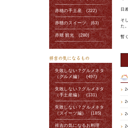
日
赤穂の手土産 (222)
そ
赤穂のスイーツ (63)
た
赤穂 観光 (280)
暫
祥吉の気になるもの
失敗しない？グルメネタ
（グルメ編） (497)
失敗しない？グルメネタ
2
（手土産編） (131)
2
失敗しない？グルメネタ
（スイーツ編） (185)
2
祥吉の気になるお料理
2