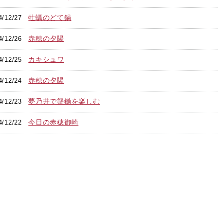
牡蠣のどて鍋
4/12/27
赤穂の夕陽
4/12/26
カキシュワ
4/12/25
赤穂の夕陽
4/12/24
夢乃井で蟹鋤を楽しむ
4/12/23
今日の赤穂御崎
4/12/22