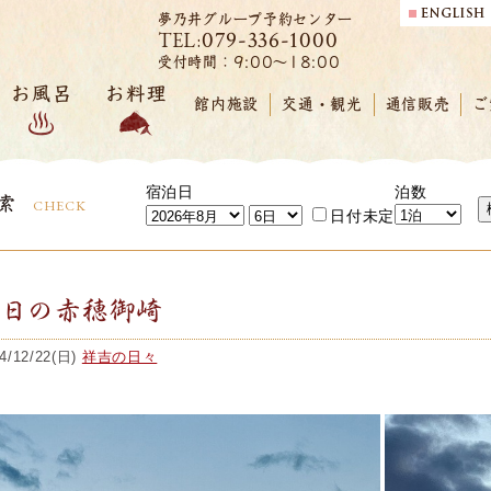
夢乃井グループ予約センター
079-336-1000
TEL:
受付時間：9:00～18:00
お風呂
お料理
館内施設
交通・観光
通信販売
ご
宿泊日
泊数
索
CHECK
日付未定
今日の赤穂御崎
4/12/22(日)
祥吉の日々