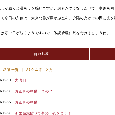
差しが届くと温もりを感じますが、風もきつくなったりで、寒さも同
して今日の夕刻は、大きな雲が浮かぶ空を、夕陽の光がその間に光を
。
くは寒い日が続くようですので、体調管理に気を付けましょうね。
前の記事
記事一覧 ｜ 2024年12月
大晦日
4/12/31
お正月の準備 その２
4/12/30
お正月の準備
4/12/29
加里屋旅館Ｑで冬の一夜をどうぞ
4/12/28