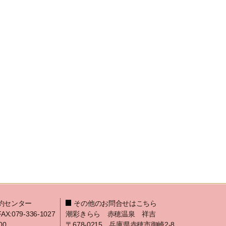
約センター
その他のお問合せはこちら
FAX:079-336-1027
潮彩きらら 赤穂温泉 祥吉
00
〒678-0215 兵庫県赤穂市御崎2-8