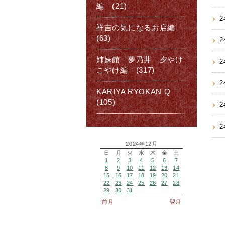
編 (21)
2
祥吉の気になるお店編
(63)
2
姉妹館 夢乃井 夕やけ
2
こやけ編 (317)
2
KARIYA RYOKAN Q
(105)
2
2
2024年12月
日
月
火
水
木
金
土
1
2
3
4
5
6
7
8
9
10
11
12
13
14
15
16
17
18
19
20
21
22
23
24
25
26
27
28
29
30
31
前月
翌月