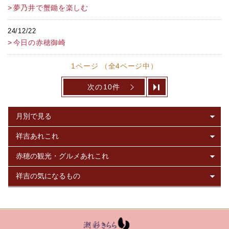
夢乃井で蟹鋤を楽しむ
24/12/22
今日の赤穂御崎
1ページ （全4ページ中）
次の10件