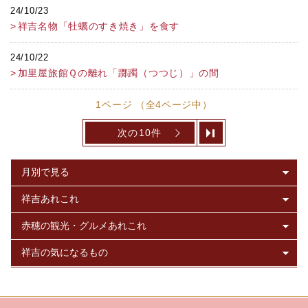
24/10/23
祥吉名物「牡蠣のすき焼き」を食す
24/10/22
加里屋旅館Ｑの離れ「躑躅（つつじ）」の間
1ページ （全4ページ中）
次の10件