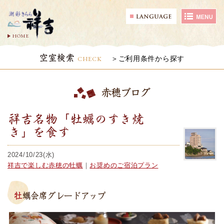
HOME
空室検索
CHECK
ご利用条件から探す
赤穂ブログ
祥吉名物「牡蠣のすき焼
き」を食す
2024/10/23(水)
祥吉で楽しむ赤穂の牡蠣
｜
お奨めのご宿泊プラン
牡蠣会席グレードアップ