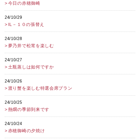
今日の赤穂御崎
24/10/29
IL－１０の張替え
24/10/28
夢乃井で松茸を楽しむ
24/10/27
土瓶蒸しは如何ですか
24/10/26
渡り蟹を楽しむ特選会席プラン
24/10/25
熱燗の季節到来です
24/10/24
赤穂御崎の夕焼け