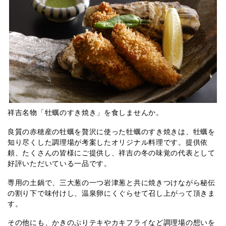
祥吉名物「牡蠣のすき焼き」を食しませんか。
良質の赤穂産の牡蠣を贅沢に使った牡蠣のすき焼きは、牡蠣を
知り尽くした調理場が考案したオリジナル料理です。提供依
頼、たくさんの皆様にご提供し、祥吉の冬の味覚の代表として
好評いただいている一品です。
専用の土鍋で、三大葱の一つ岩津葱と共に焼きつけながら秘伝
の割り下で味付けし、温泉卵にくぐらせて召し上がって頂きま
す。
その他にも、かきのぷりテキやカキフライなど調理場の想いを