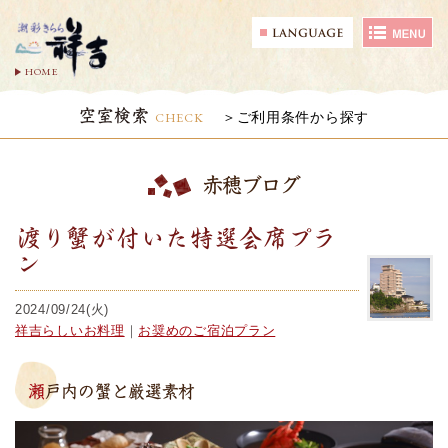
HOME
空室検索
CHECK
ご利用条件から探す
赤穂ブログ
渡り蟹が付いた特選会席プラ
ン
2024/09/24(火)
祥吉らしいお料理
｜
お奨めのご宿泊プラン
瀬戸内の蟹と厳選素材