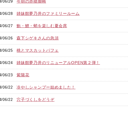
今朝の赤穂御崎
4/06/29
姉妹館夢乃井のファミリールーム
4/06/28
鮑・鱧・蛸を楽しむ夏会席
4/06/27
森下シゲキさんの急須
4/06/26
桃とマスカットパフェ
4/06/25
姉妹館夢乃井のリニューアルOPEN第２弾！
4/06/24
紫陽花
4/06/23
冷やしシャンプー始めました！
4/06/22
穴子づくしをどうぞ
4/06/22