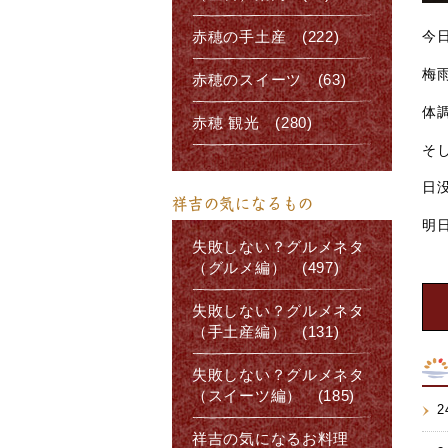
今
赤穂の手土産 (222)
梅
赤穂のスイーツ (63)
体
赤穂 観光 (280)
そ
日
祥吉の気になるもの
明
失敗しない？グルメネタ
（グルメ編） (497)
失敗しない？グルメネタ
（手土産編） (131)
失敗しない？グルメネタ
（スイーツ編） (185)
2
祥吉の気になるお料理