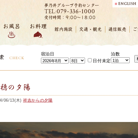
夢乃井グループ予約センター
079-336-1000
TEL:
受付時間：9:00～18:00
お風呂
お料理
館内施設
交通・観光
通信販売
ご
宿泊日
泊数
索
CHECK
日付未定
赤穂の夕陽
4/06/13(木)
祥吉からの夕陽