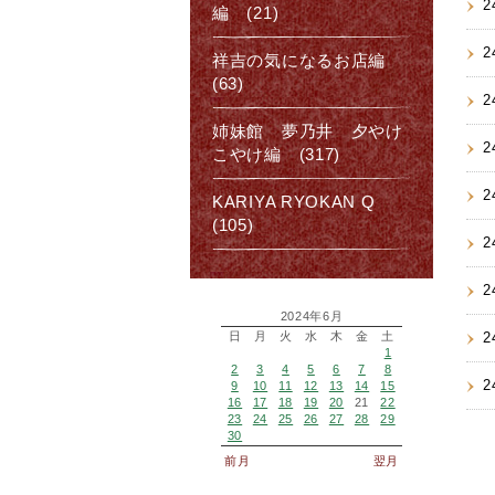
2
編 (21)
2
祥吉の気になるお店編
(63)
2
姉妹館 夢乃井 夕やけ
2
こやけ編 (317)
2
KARIYA RYOKAN Q
(105)
2
2
2024年6月
日
月
火
水
木
金
土
2
1
2
3
4
5
6
7
8
2
9
10
11
12
13
14
15
16
17
18
19
20
21
22
23
24
25
26
27
28
29
30
前月
翌月