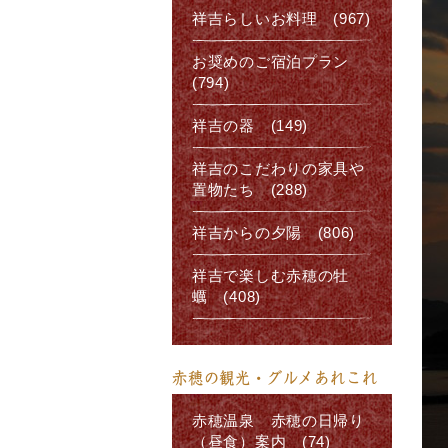
祥吉らしいお料理 (967)
お奨めのご宿泊プラン
(794)
祥吉の器 (149)
祥吉のこだわりの家具や
置物たち (288)
祥吉からの夕陽 (806)
祥吉で楽しむ赤穂の牡
蠣 (408)
赤穂の観光・グルメあれこれ
赤穂温泉 赤穂の日帰り
（昼食）案内 (74)