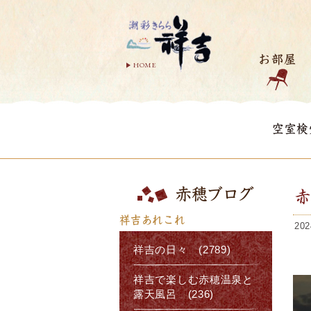
お部屋
HOME
空室検
赤穂ブログ
祥吉あれこれ
202
祥吉の日々 (2789)
祥吉で楽しむ赤穂温泉と
露天風呂 (236)