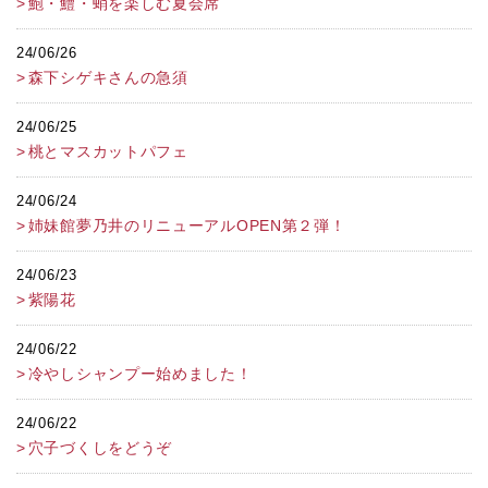
鮑・鱧・蛸を楽しむ夏会席
24/06/26
森下シゲキさんの急須
24/06/25
桃とマスカットパフェ
24/06/24
姉妹館夢乃井のリニューアルOPEN第２弾！
24/06/23
紫陽花
24/06/22
冷やしシャンプー始めました！
24/06/22
穴子づくしをどうぞ