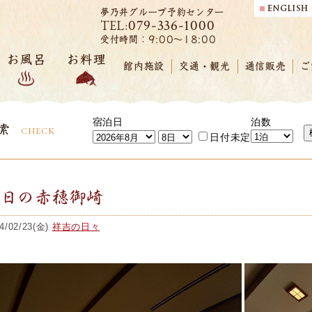
夢乃井グループ予約センター
079-336-1000
TEL:
受付時間：9:00～18:00
お風呂
お料理
館内施設
交通・観光
通信販売
ご
宿泊日
泊数
索
CHECK
日付未定
今日の赤穂御崎
4/02/23(金)
祥吉の日々