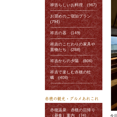
祥吉らしいお料理 (967)
お奨めのご宿泊プラン
(794)
祥吉の器 (149)
祥吉のこだわりの家具や
置物たち (288)
祥吉からの夕陽 (806)
祥吉で楽しむ赤穂の牡
蠣 (408)
赤穂の観光・グルメあれこれ
赤穂温泉 赤穂の日帰り
（昼食）案内 (74)
今