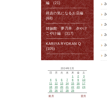
編 (21)
2
祥吉の気になるお店編
2
(63)
2
姉妹館 夢乃井 夕やけ
こやけ編 (317)
2
KARIYA RYOKAN Q
2
(105)
2
2024年2月
日
月
火
水
木
金
土
1
2
3
4
5
6
7
8
9
10
11
12
13
14
15
16
17
18
19
20
21
22
23
24
25
26
27
28
29
前月
翌月