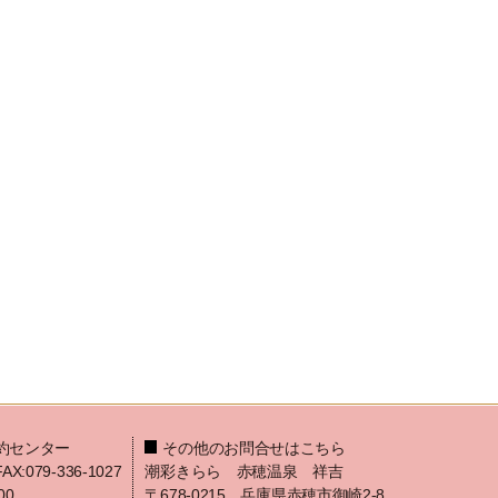
約センター
その他のお問合せはこちら
FAX:079-336-1027
潮彩きらら 赤穂温泉 祥吉
00
〒678-0215 兵庫県赤穂市御崎2-8