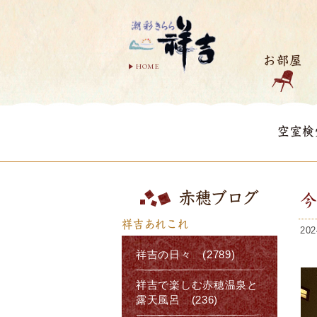
お部屋
HOME
空室検
赤穂ブログ
祥吉あれこれ
202
祥吉の日々 (2789)
祥吉で楽しむ赤穂温泉と
露天風呂 (236)