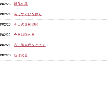
新作の器
4/02/25
もうすぐひな祭り
4/02/24
今日の赤穂御崎
4/02/23
今日は猫の日
4/02/22
春に鯛会席をどうぞ
4/02/21
新作の器
4/02/20