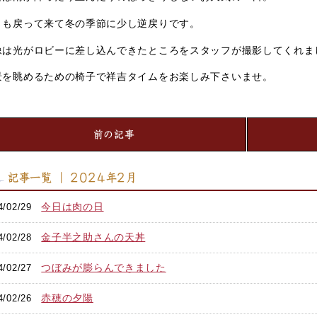
さも戻って来て冬の季節に少し逆戻りです。
像は光がロビーに差し込んできたところをスタッフが撮影してくれま
景を眺めるための椅子で祥吉タイムをお楽しみ下さいませ。
前の記事
記事一覧 ｜ 2024年2月
今日は肉の日
4/02/29
金子半之助さんの天丼
4/02/28
つぼみが膨らんできました
4/02/27
赤穂の夕陽
4/02/26