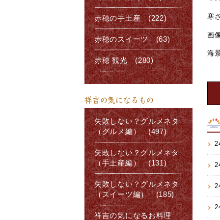
寒
赤穂の手土産 (222)
画
赤穂のスイーツ (63)
海
赤穂 観光 (280)
祥吉の気になるもの
失敗しない？グルメネタ
（グルメ編） (497)
2
失敗しない？グルメネタ
（手土産編） (131)
2
失敗しない？グルメネタ
2
（スイーツ編） (185)
2
祥吉の気になるお料理