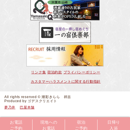
リンク集
宿泊約款
プライバシーポリシー
カスタマーハラスメントに関する行動指針
All rights reserved © 潮彩きらら 祥吉
Produced by
ゴデスクリエイト
夢乃井
巴屋本舗
お電話
現地への
宿泊
日帰り
ご予約
お電話
ご予約
入浴