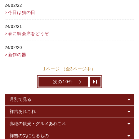
24/02/22
今日は猫の日
24/02/21
春に鯛会席をどうぞ
24/02/20
新作の器
1ページ （全3ページ中）
次の10件