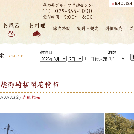
夢乃井グループ予約センター
079-336-1000
TEL:
受付時間：9:00～18:00
お風呂
お料理
館内施設
交通・観光
通信販売
ご
宿泊日
泊数
索
CHECK
日付未定
赤穂御崎桜開花情報
3/03/31(金)
赤穂 観光