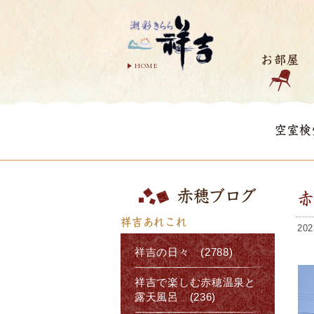
お部屋
HOME
空室検
赤穂ブログ
祥吉あれこれ
202
祥吉の日々 (2788)
祥吉で楽しむ赤穂温泉と
露天風呂 (236)