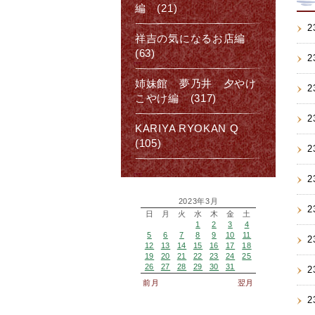
編 (21)
2
祥吉の気になるお店編
(63)
2
姉妹館 夢乃井 夕やけ
2
こやけ編 (317)
2
KARIYA RYOKAN Q
(105)
2
2
2023年3月
2
日
月
火
水
木
金
土
1
2
3
4
5
6
7
8
9
10
11
2
12
13
14
15
16
17
18
19
20
21
22
23
24
25
26
27
28
29
30
31
2
前月
翌月
2