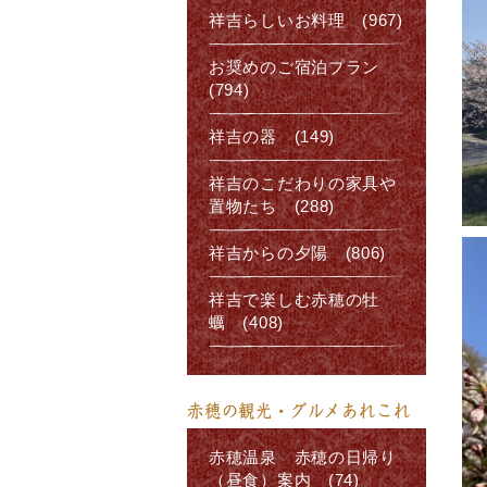
祥吉らしいお料理 (967)
お奨めのご宿泊プラン
(794)
祥吉の器 (149)
祥吉のこだわりの家具や
置物たち (288)
祥吉からの夕陽 (806)
祥吉で楽しむ赤穂の牡
蠣 (408)
赤穂の観光・グルメあれこれ
赤穂温泉 赤穂の日帰り
（昼食）案内 (74)