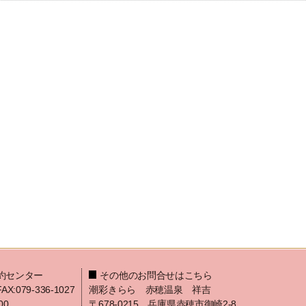
約センター
その他のお問合せはこちら
FAX:079-336-1027
潮彩きらら 赤穂温泉 祥吉
00
〒678-0215 兵庫県赤穂市御崎2-8