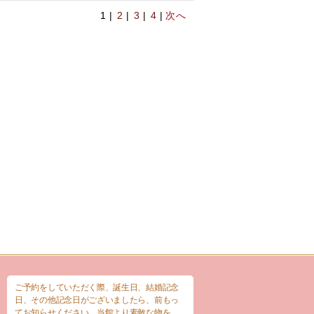
1 |
2
|
3
|
4
|
次へ
ご予約をしていただく際、誕生日、結婚記念
日、その他記念日がございましたら、前もっ
てお知らせください。当館より素敵な物を、