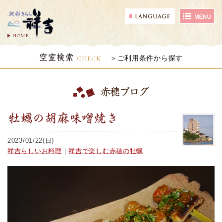
HOME
空室検索
CHECK
ご利用条件から探す
赤穂ブログ
牡蠣の胡麻味噌焼き
2023/01/22(日)
祥吉らしいお料理
｜
祥吉で楽しむ赤穂の牡蠣