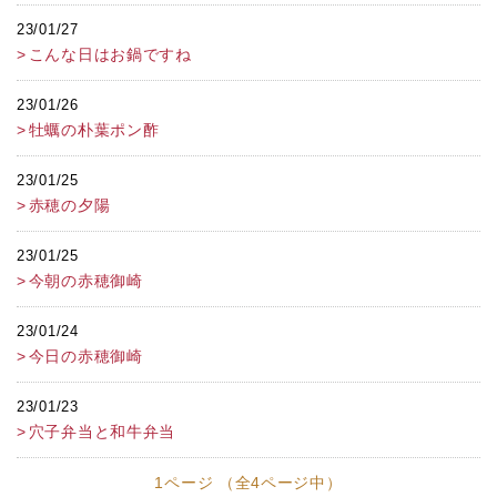
23/01/27
こんな日はお鍋ですね
23/01/26
牡蠣の朴葉ポン酢
23/01/25
赤穂の夕陽
23/01/25
今朝の赤穂御崎
23/01/24
今日の赤穂御崎
23/01/23
穴子弁当と和牛弁当
1ページ （全4ページ中）