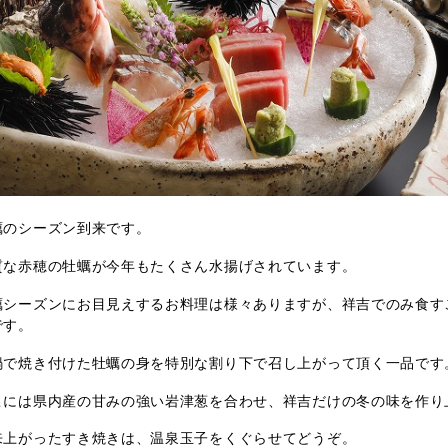
蠣のシーズン到来です。
質な赤穂の牡蠣が今年もたくさん水揚げされています。
蠣シーズンにお目見えするお料理は様々ありますが、祥吉でのみ食す
です。
鍋で焼き付けた牡蠣の身を特別な割り下で召し上がって頂く一品です
こには県内産の甘みの強い岩津葱を合わせ、祥吉だけの冬の味を作り
来上がったすき焼きは、温泉玉子をくぐらせてどうぞ。