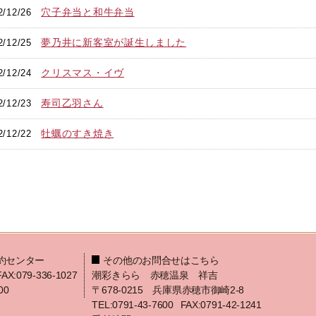
穴子弁当と和牛弁当
2/12/26
夢乃井に新客室が誕生しました
2/12/25
クリスマス・イヴ
2/12/24
寿司乙羽さん
2/12/23
牡蠣のすき焼き
2/12/22
約センター
その他のお問合せはこちら
FAX:079-336-1027
潮彩きらら 赤穂温泉 祥吉
00
〒678-0215 兵庫県赤穂市御崎2-8
TEL:0791-43-7600
FAX:0791-42-1241