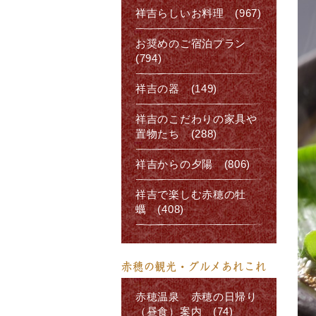
祥吉らしいお料理 (967)
お奨めのご宿泊プラン
(794)
祥吉の器 (149)
祥吉のこだわりの家具や
置物たち (288)
祥吉からの夕陽 (806)
祥吉で楽しむ赤穂の牡
蠣 (408)
赤穂の観光・グルメあれこれ
赤穂温泉 赤穂の日帰り
（昼食）案内 (74)