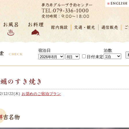
夢乃井グループ予約センター
079-336-1000
TEL:
受付時間：9:00～18:00
お風呂
お料理
館内施設
交通・観光
通信販売
ご
宿泊日
泊数
索
CHECK
日付未定
牡蠣のすき焼き
2/12/22(木)
お奨めのご宿泊プラン
祥吉名物