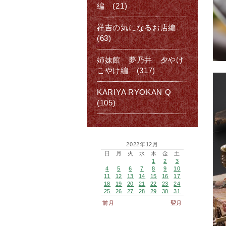
編 (21)
祥吉の気になるお店編
(63)
姉妹館 夢乃井 夕やけ
こやけ編 (317)
KARIYA RYOKAN Q
(105)
2022年12月
日
月
火
水
木
金
土
1
2
3
4
5
6
7
8
9
10
11
12
13
14
15
16
17
18
19
20
21
22
23
24
25
26
27
28
29
30
31
前月
翌月