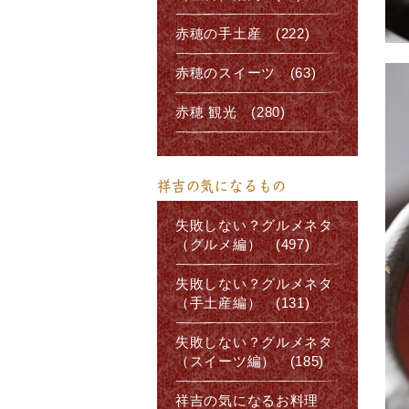
赤穂の手土産 (222)
赤穂のスイーツ (63)
赤穂 観光 (280)
祥吉の気になるもの
失敗しない？グルメネタ
（グルメ編） (497)
失敗しない？グルメネタ
（手土産編） (131)
失敗しない？グルメネタ
（スイーツ編） (185)
祥吉の気になるお料理