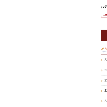
お
ご
2
2
2
2
2