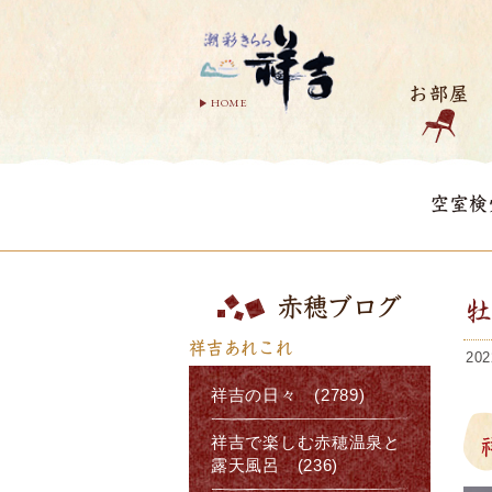
お部屋
HOME
空室検
赤穂ブログ
祥吉あれこれ
202
祥吉の日々 (2789)
祥吉で楽しむ赤穂温泉と
露天風呂 (236)