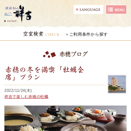
HOME
空室検索
CHECK
ご利用条件から探す
赤穂ブログ
赤穂の冬を満喫「牡蠣会
席」プラン
2022/11/24(木)
祥吉で楽しむ赤穂の牡蠣