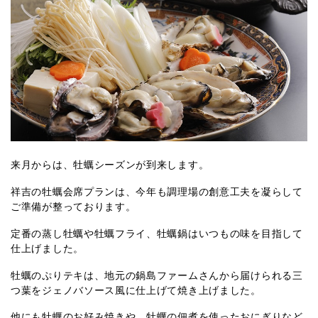
来月からは、牡蠣シーズンが到来します。
祥吉の牡蠣会席プランは、今年も調理場の創意工夫を凝らして
ご準備が整っております。
定番の蒸し牡蠣や牡蠣フライ、牡蠣鍋はいつもの味を目指して
仕上げました。
牡蠣のぷりテキは、地元の鍋島ファームさんから届けられる三
つ葉をジェノバソース風に仕上げて焼き上げました。
他にも牡蠣のお好み焼きや、牡蠣の佃煮を使ったおにぎりなど