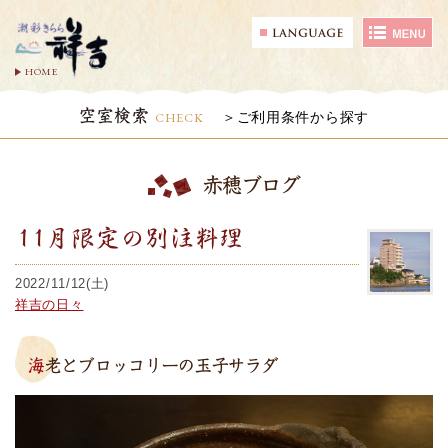
HOME
空室検索
CHECK
ご利用条件から探す
赤穂ブログ
11月限定の別注料理
2022/11/12(土)
祥吉の日々
海老とブロッコリーの玉子サラダ