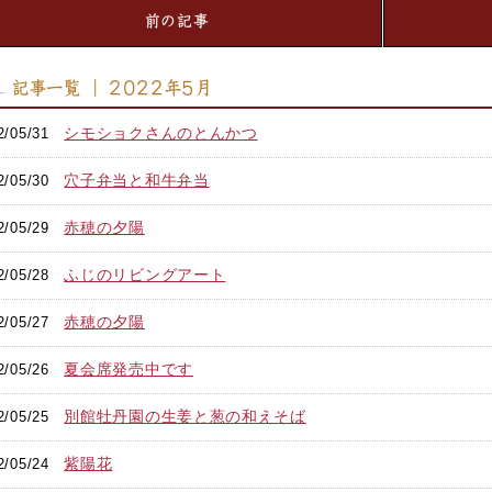
前の記事
記事一覧 ｜ 2022年5月
シモショクさんのとんかつ
2/05/31
穴子弁当と和牛弁当
2/05/30
赤穂の夕陽
2/05/29
ふじのリビングアート
2/05/28
赤穂の夕陽
2/05/27
夏会席発売中です
2/05/26
別館牡丹園の生姜と葱の和えそば
2/05/25
紫陽花
2/05/24