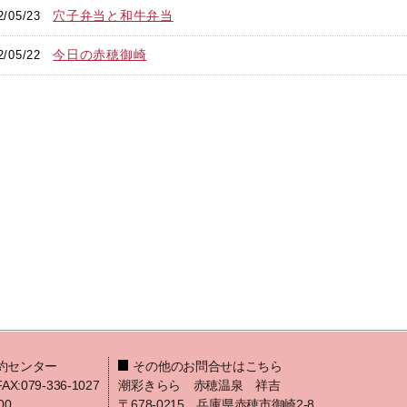
穴子弁当と和牛弁当
2/05/23
今日の赤穂御崎
2/05/22
約センター
その他のお問合せはこちら
FAX:079-336-1027
潮彩きらら 赤穂温泉 祥吉
00
〒678-0215 兵庫県赤穂市御崎2-8