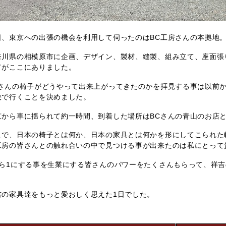
日、東京への出張の機会を利用して伺ったのはBC工房さんの本拠地
奈川県の相模原市に企画、デザイン、製材、縫製、組み立て、座面張
てがここにありました。
Cさんの椅子がどうやって出来上がってきたのかを拝見する事は以前
決で行くことを決めました。
京から車に揺られて約一時間、到着した場所はBCさんの青山のお店
こで、日本の椅子とは何か、日本の家具とは何かを形にしてこられた
工房の皆さんとの触れ合いの中で見つける事が出来たのは私にとって
から1にする事を生業にする皆さんのパワーをたくさんもらって、祥
。
吉の家具達をもっと愛おしく思えた1日でした。