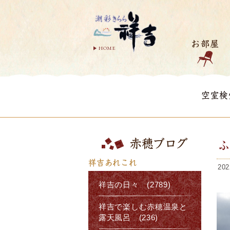
お部屋
HOME
空室検
赤穂ブログ
祥吉あれこれ
202
祥吉の日々 (2789)
祥吉で楽しむ赤穂温泉と
露天風呂 (236)