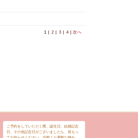
1 |
2
|
3
|
4
|
次へ
ご予約をしていただく際、誕生日、結婚記念
日、その他記念日がございましたら、前もっ
てお知らせください。当館より素敵な物を、