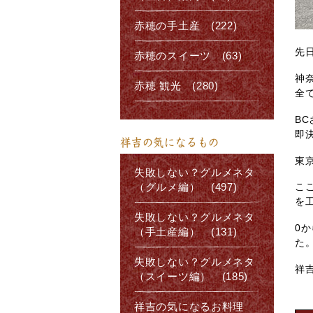
赤穂の手土産 (222)
先
赤穂のスイーツ (63)
神
赤穂 観光 (280)
全
B
即
祥吉の気になるもの
東
失敗しない？グルメネタ
こ
（グルメ編） (497)
を
失敗しない？グルメネタ
0
（手土産編） (131)
た
失敗しない？グルメネタ
祥
（スイーツ編） (185)
祥吉の気になるお料理