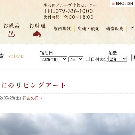
夢乃井グループ予約センター
079-336-1000
TEL:
受付時間：9:00～18:00
お風呂
お料理
館内施設
交通・観光
通信販売
ご
宿泊日
泊数
索
CHECK
日付未定
ふじのリビングアート
2/05/28(土)
祥吉の日々