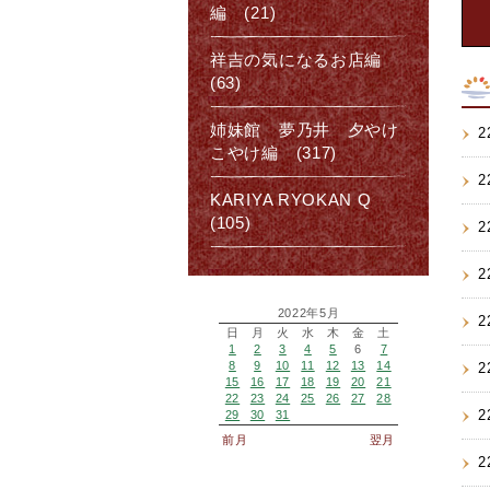
編 (21)
祥吉の気になるお店編
(63)
姉妹館 夢乃井 夕やけ
2
こやけ編 (317)
2
KARIYA RYOKAN Q
(105)
2
2
2022年5月
2
日
月
火
水
木
金
土
1
2
3
4
5
6
7
8
9
10
11
12
13
14
2
15
16
17
18
19
20
21
22
23
24
25
26
27
28
2
29
30
31
前月
翌月
2