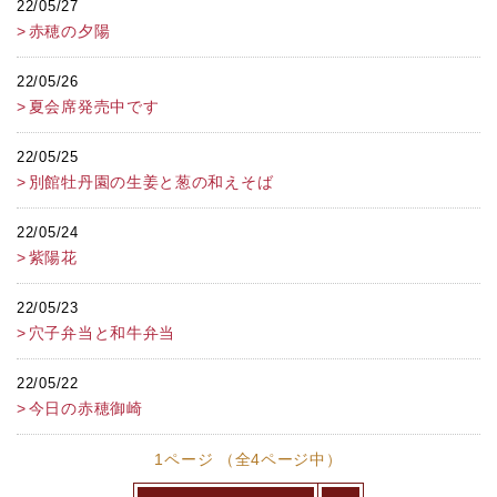
22/05/27
赤穂の夕陽
22/05/26
夏会席発売中です
22/05/25
別館牡丹園の生姜と葱の和えそば
22/05/24
紫陽花
22/05/23
穴子弁当と和牛弁当
22/05/22
今日の赤穂御崎
1ページ （全4ページ中）