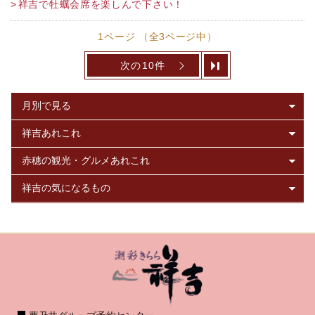
祥吉で牡蠣会席を楽しんで下さい！
1ページ （全3ページ中）
次の10件