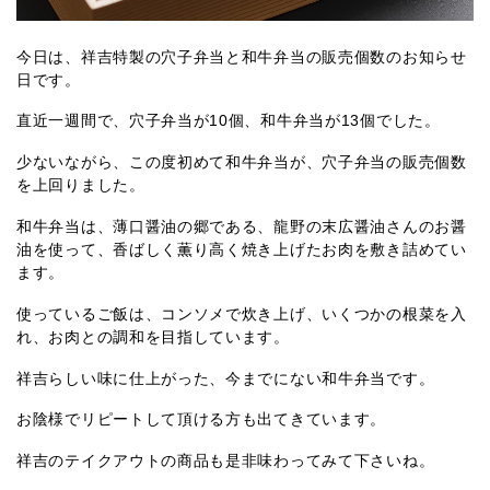
今日は、祥吉特製の穴子弁当と和牛弁当の販売個数のお知らせ
日です。
直近一週間で、穴子弁当が10個、和牛弁当が13個でした。
少ないながら、この度初めて和牛弁当が、穴子弁当の販売個数
を上回りました。
和牛弁当は、薄口醤油の郷である、龍野の末広醤油さんのお醤
油を使って、香ばしく薫り高く焼き上げたお肉を敷き詰めてい
ます。
使っているご飯は、コンソメで炊き上げ、いくつかの根菜を入
れ、お肉との調和を目指しています。
祥吉らしい味に仕上がった、今までにない和牛弁当です。
お陰様でリピートして頂ける方も出てきています。
祥吉のテイクアウトの商品も是非味わってみて下さいね。