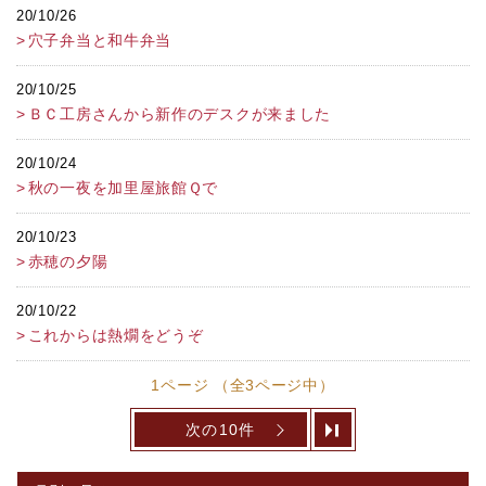
20/10/26
穴子弁当と和牛弁当
20/10/25
ＢＣ工房さんから新作のデスクが来ました
20/10/24
秋の一夜を加里屋旅館Ｑで
20/10/23
赤穂の夕陽
20/10/22
これからは熱燗をどうぞ
1ページ （全3ページ中）
次の10件