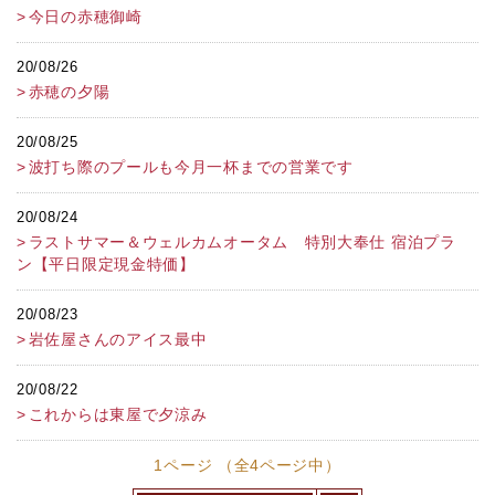
今日の赤穂御崎
20/08/26
赤穂の夕陽
20/08/25
波打ち際のプールも今月一杯までの営業です
20/08/24
ラストサマー＆ウェルカムオータム 特別大奉仕 宿泊プラ
ン【平日限定現金特価】
20/08/23
岩佐屋さんのアイス最中
20/08/22
これからは東屋で夕涼み
1ページ （全4ページ中）