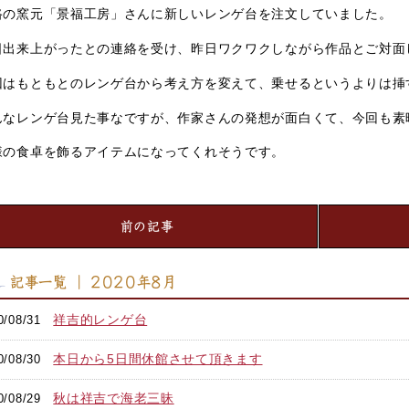
路の窯元「景福工房」さんに新しいレンゲ台を注文していました。
日出来上がったとの連絡を受け、昨日ワクワクしながら作品とご対面
回はもともとのレンゲ台から考え方を変えて、乗せるというよりは挿
んなレンゲ台見た事なですが、作家さんの発想が面白くて、今回も素
様の食卓を飾るアイテムになってくれそうです。
前の記事
記事一覧 ｜ 2020年8月
祥吉的レンゲ台
0/08/31
本日から5日間休館させて頂きます
0/08/30
秋は祥吉で海老三昧
0/08/29