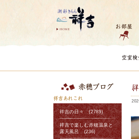
お部屋
HOME
空室検
赤穂ブログ
祥吉あれこれ
202
祥吉の日々 (2789)
祥吉で楽しむ赤穂温泉と
露天風呂 (236)