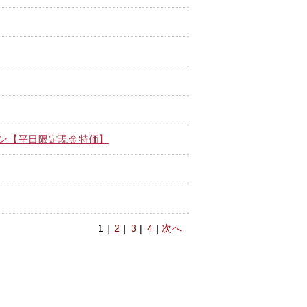
ラン【平日限定現金特価】
1 |
2
|
3
|
4
|
次へ