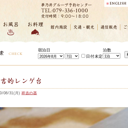
夢乃井グループ予約センター
079-336-1000
TEL:
受付時間：9:00～18:00
お風呂
お料理
館内施設
交通・観光
通信販売
ご
宿泊日
泊数
索
CHECK
日付未定
祥吉的レンゲ台
0/08/31(月)
祥吉の器