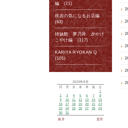
編 (21)
2
祥吉の気になるお店編
(63)
2
姉妹館 夢乃井 夕やけ
2
こやけ編 (317)
2
KARIYA RYOKAN Q
(105)
2
2
2020年8月
2
日
月
火
水
木
金
土
1
2
3
4
5
6
7
8
9
10
11
12
13
14
15
16
17
18
19
20
21
22
23
24
25
26
27
28
29
30
31
前月
翌月