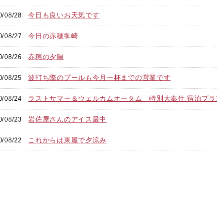
今日も良いお天気です
0/08/28
今日の赤穂御崎
0/08/27
赤穂の夕陽
0/08/26
波打ち際のプールも今月一杯までの営業です
0/08/25
ラストサマー＆ウェルカムオータム 特別大奉仕 宿泊プ
0/08/24
岩佐屋さんのアイス最中
0/08/23
これからは東屋で夕涼み
0/08/22