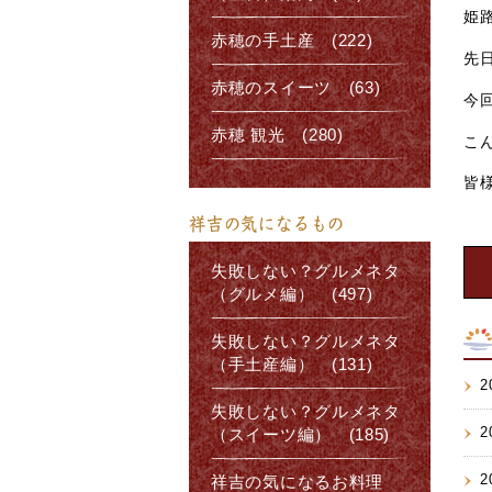
姫
赤穂の手土産 (222)
先
赤穂のスイーツ (63)
今
赤穂 観光 (280)
こ
皆
祥吉の気になるもの
失敗しない？グルメネタ
（グルメ編） (497)
失敗しない？グルメネタ
（手土産編） (131)
2
失敗しない？グルメネタ
2
（スイーツ編） (185)
2
祥吉の気になるお料理