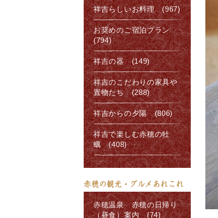
祥吉らしいお料理 (967)
お奨めのご宿泊プラン
(794)
祥吉の器 (149)
祥吉のこだわりの家具や
置物たち (288)
祥吉からの夕陽 (806)
祥吉で楽しむ赤穂の牡
蠣 (408)
赤穂の観光・グルメあれこれ
赤穂温泉 赤穂の日帰り
（昼食）案内 (74)