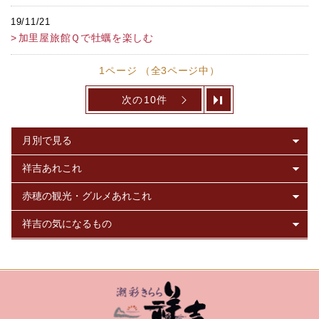
19/11/21
加里屋旅館Ｑで牡蠣を楽しむ
1ページ （全3ページ中）
次の10件