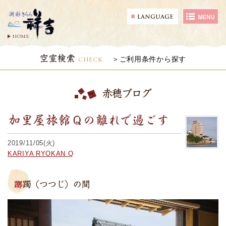
HOME
空室検索
CHECK
ご利用条件から探す
赤穂ブログ
加里屋旅館Ｑの離れで過ごす
2019/11/05(火)
KARIYA RYOKAN Q
躑躅（つつじ）の間