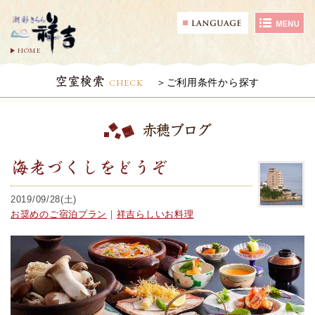
HOME
空室検索
CHECK
ご利用条件から探す
赤穂ブログ
海老づくしをどうぞ
2019/09/28(土)
お奨めのご宿泊プラン
｜
祥吉らしいお料理