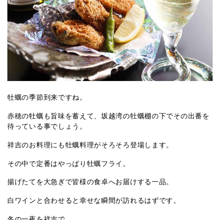
牡蠣の季節到来ですね。
赤穂の牡蠣も旨味を蓄えて、坂越湾の牡蠣棚の下でその出番を
待っている事でしょう。
祥吉のお料理にも牡蠣料理がそろそろ登場します。
その中で定番はやっぱり牡蠣フライ。
揚げたてを大急ぎで皆様の食卓へお届けする一品。
白ワインと合わせると幸せな瞬間が訪れるはずです。
冬の一夜を祥吉で。