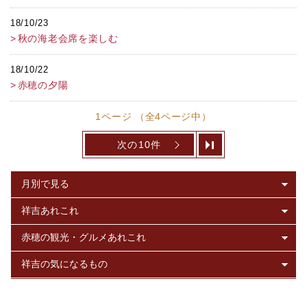
18/10/23
秋の海老会席を楽しむ
18/10/22
赤穂の夕陽
1ページ （全4ページ中）
次の10件