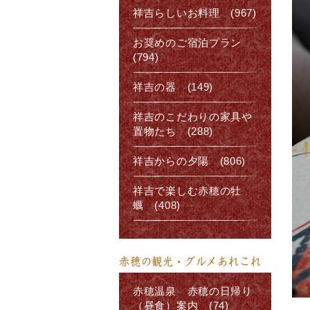
祥吉らしいお料理 (967)
お奨めのご宿泊プラン
(794)
祥吉の器 (149)
祥吉のこだわりの家具や
置物たち (288)
祥吉からの夕陽 (806)
祥吉で楽しむ赤穂の牡
蠣 (408)
赤穂の観光・グルメあれこれ
赤穂温泉 赤穂の日帰り
（昼食）案内 (74)