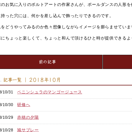
吉のお気に入りのボルトアートの作家さんが、ポールダンスの人形を
に持った穴には、何かを差し込んで飾ったりできるのです。
れをどうやってみるのか色々想像しながらイメージを膨らませていま
様にちょっと楽しくて、ちょっと和んで頂けるひと時が提供できるよ
前の記事
記事一覧 ｜ 2018年10月
ペニンシュラのマンゴージュース
8/10/31
研修へ
8/10/30
赤穂の夕陽
8/10/29
鳩サブレー
8/10/28