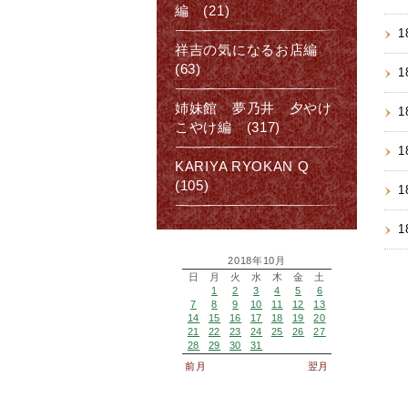
編 (21)
1
祥吉の気になるお店編
(63)
1
姉妹館 夢乃井 夕やけ
1
こやけ編 (317)
1
KARIYA RYOKAN Q
(105)
1
1
2018年10月
日
月
火
水
木
金
土
1
2
3
4
5
6
7
8
9
10
11
12
13
14
15
16
17
18
19
20
21
22
23
24
25
26
27
28
29
30
31
前月
翌月