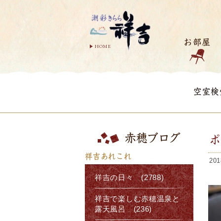
お部屋
HOME
空室検
赤穂ブログ
祥吉あれこれ
201
祥吉の日々 (2788)
祥吉で楽しむ赤穂温泉と
露天風呂 (236)