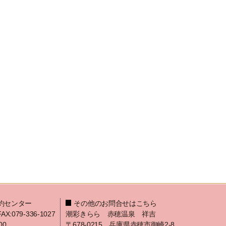
約センター
その他のお問合せはこちら
FAX:079-336-1027
潮彩きらら 赤穂温泉 祥吉
00
〒678-0215 兵庫県赤穂市御崎2-8