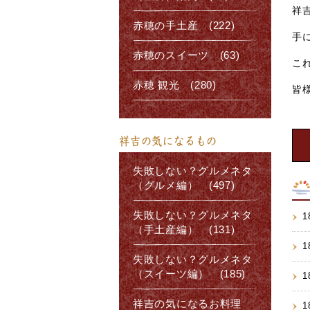
祥
赤穂の手土産 (222)
手
赤穂のスイーツ (63)
こ
赤穂 観光 (280)
皆
祥吉の気になるもの
失敗しない？グルメネタ
（グルメ編） (497)
失敗しない？グルメネタ
1
（手土産編） (131)
1
失敗しない？グルメネタ
（スイーツ編） (185)
1
祥吉の気になるお料理
1