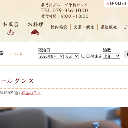
夢乃井グループ予約センター
079-336-1000
TEL:
受付時間：9:00～18:00
お風呂
お料理
館内施設
交通・観光
通信販売
ご
宿泊日
泊数
索
CHECK
日付未定
ポールダンス
8/10/05(金)
祥吉の日々