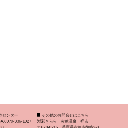
約センター
その他のお問合せはこちら
FAX:079-336-1027
潮彩きらら 赤穂温泉 祥吉
00
〒678-0215 兵庫県赤穂市御崎2-8