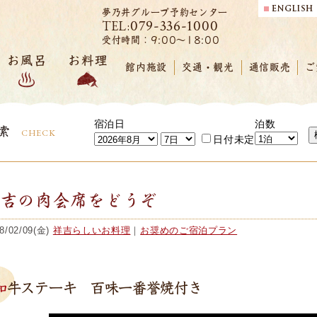
夢乃井グループ予約センター
079-336-1000
TEL:
受付時間：9:00～18:00
お風呂
お料理
館内施設
交通・観光
通信販売
ご
宿泊日
泊数
索
CHECK
日付未定
祥吉の肉会席をどうぞ
8/02/09(金)
祥吉らしいお料理
｜
お奨めのご宿泊プラン
和牛ステーキ 百味一番誉焼付き