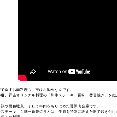
吉で食すお肉料理も、実はお勧めなんです。
の度、祥吉オリジナル料理の「和牛ステーキ 百味一番誉焼き」を献
。
日鶏や桃色吐息、そして牛肉をちりばめた贅沢肉会席です。
牛ステーキ 百味一番誉焼きとは、牛肉を特別に設えた器で焼き付け
て頂くお料理。