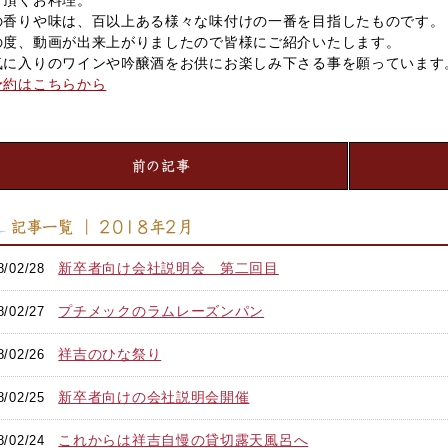
の香りや味は、百以上ある様々な味付けの一番を目指したものです。
の度、動画が出来上がりましたので皆様にご紹介いたします。
気に入りのワインや吟醸酒をお供にお楽しみ下さる事を願っています
予約はこちらから
前の記事
記事一覧 ｜ 2018年2月
新卒者向け会社説明会 第二回目
8/02/28
プチメックのラムレーズンパン
8/02/27
祥吉のひな祭り
8/02/26
新卒者向けの会社説明会開催
8/02/25
これからは祥吉自慢の貸切露天風呂へ
8/02/24