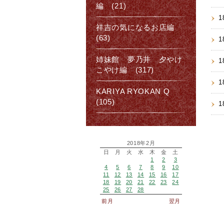
編 (21)
1
祥吉の気になるお店編
(63)
1
姉妹館 夢乃井 夕やけ
1
こやけ編 (317)
1
KARIYA RYOKAN Q
(105)
1
2018年2月
日
月
火
水
木
金
土
1
2
3
4
5
6
7
8
9
10
11
12
13
14
15
16
17
18
19
20
21
22
23
24
25
26
27
28
前月
翌月