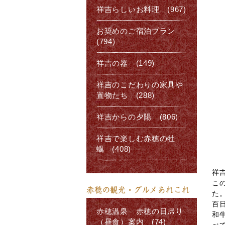
祥吉らしいお料理 (967)
お奨めのご宿泊プラン
(794)
祥吉の器 (149)
祥吉のこだわりの家具や
置物たち (288)
祥吉からの夕陽 (806)
祥吉で楽しむ赤穂の牡
蠣 (408)
祥
こ
赤穂の観光・グルメあれこれ
た
百
赤穂温泉 赤穂の日帰り
和
（昼食）案内 (74)
べ