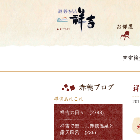
お部屋
HOME
空室検
赤穂ブログ
祥吉あれこれ
201
祥吉の日々 (2788)
祥吉で楽しむ赤穂温泉と
露天風呂 (236)