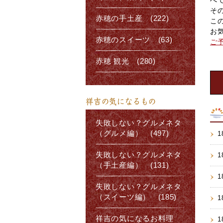
そ
赤穂の手土産 (222)
こ
お
赤穂のスイーツ (63)
ご
赤穂 観光 (280)
祥吉の気になるもの
失敗しない？グルメネタ
（グルメ編） (497)
1
失敗しない？グルメネタ
1
（手土産編） (131)
1
失敗しない？グルメネタ
（スイーツ編） (185)
1
祥吉の気になるお料理
1