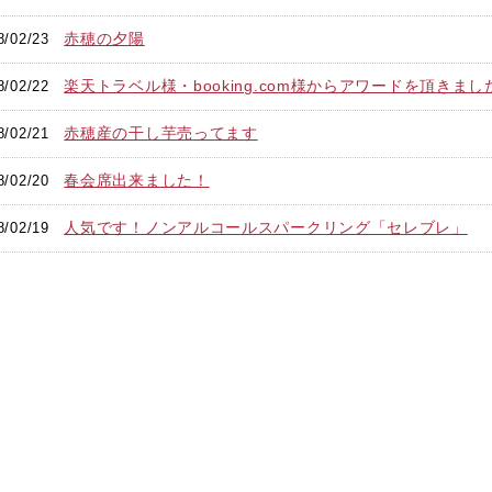
赤穂の夕陽
8/02/23
楽天トラベル様・booking.com様からアワードを頂きまし
8/02/22
赤穂産の干し芋売ってます
8/02/21
春会席出来ました！
8/02/20
人気です！ノンアルコールスパークリング「セレブレ」
8/02/19