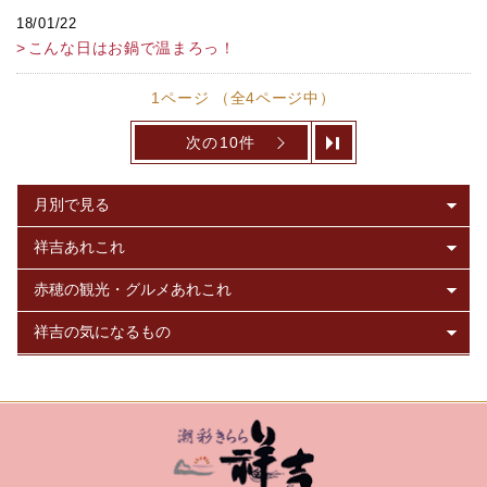
18/01/22
こんな日はお鍋で温まろっ！
1ページ （全4ページ中）
次の10件