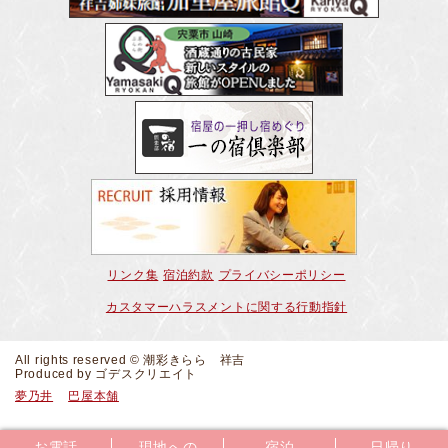
リンク集
宿泊約款
プライバシーポリシー
カスタマーハラスメントに関する行動指針
All rights reserved © 潮彩きらら 祥吉
Produced by
ゴデスクリエイト
夢乃井
巴屋本舗
お電話
現地への
宿泊
日帰り