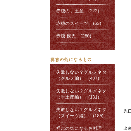
赤穂の手土産 (222)
赤穂のスイーツ (63)
赤穂 観光 (280)
祥吉の気になるもの
失敗しない？グルメネタ
（グルメ編） (497)
失敗しない？グルメネタ
（手土産編） (131)
失敗しない？グルメネタ
先
（スイーツ編） (185)
出
祥吉の気になるお料理