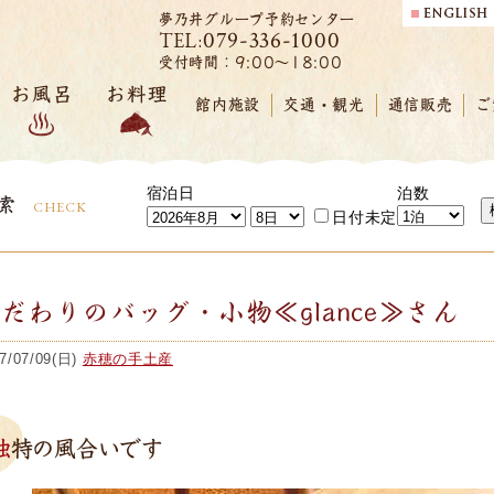
夢乃井グループ予約センター
079-336-1000
TEL:
受付時間：9:00～18:00
お風呂
お料理
館内施設
交通・観光
通信販売
ご
宿泊日
泊数
索
CHECK
日付未定
だわりのバッグ・小物≪glance≫さん
7/07/09(日)
赤穂の手土産
独特の風合いです