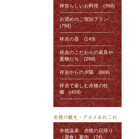
祥吉らしいお料理 (968)
お奨めのご宿泊プラン
(794)
祥吉の器 (149)
祥吉のこだわりの家具や
置物たち (288)
祥吉からの夕陽 (806)
祥吉で楽しむ赤穂の牡
蠣 (408)
赤穂の観光・グルメあれこれ
赤穂温泉 赤穂の日帰り
（昼食）案内 (74)