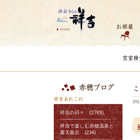
お部屋
HOME
空室検
赤穂ブログ
こ
祥吉あれこれ
201
祥吉の日々 (2789)
祥吉で楽しむ赤穂温泉と
露天風呂 (236)