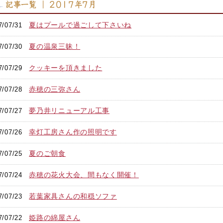
記事一覧 ｜ 2017年7月
夏はプールで過ごして下さいね
7/07/31
夏の温泉三昧！
7/07/30
クッキーを頂きました
7/07/29
赤穂の三弥さん
7/07/28
夢乃井リニューアル工事
7/07/27
幸灯工房さん作の照明です
7/07/26
夏のご朝食
7/07/25
赤穂の花火大会、間もなく開催！
7/07/24
若葉家具さんの和穏ソファ
7/07/23
姫路の綿屋さん
7/07/22