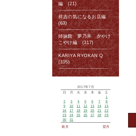
編 (21)
祥吉の気になるお店編
(63)
姉妹館 夢乃井 夕やけ
こやけ編 (317)
KARIYA RYOKAN Q
(105)
2017年7月
日
月
火
水
木
金
土
1
2
3
4
5
6
7
8
9
10
11
12
13
14
15
16
17
18
19
20
21
22
23
24
25
26
27
28
29
30
31
前月
翌月