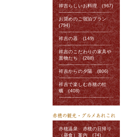
祥吉らしいお料理 (967)
お奨めのご宿泊プラン
(794)
祥吉の器 (149)
祥吉のこだわりの家具や
置物たち (288)
祥吉からの夕陽 (806)
祥吉で楽しむ赤穂の牡
蠣 (408)
赤穂の観光・グルメあれこれ
赤穂温泉 赤穂の日帰り
（昼食）案内 (74)