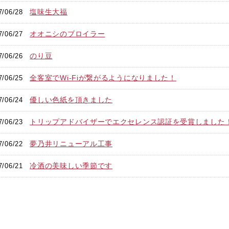
塩味生大福
7/06/28
オオニシのブロイラー
7/06/27
のり豆
7/06/26
全客室でWi-Fiが繋がるようになりました！
7/06/25
優しい色紙を頂きました
7/06/24
トリップアドバイザーでエクセレンス認証を受賞しました
7/06/23
夢乃井リニューアル工事
7/06/22
冷酒の美味しい季節です
7/06/21