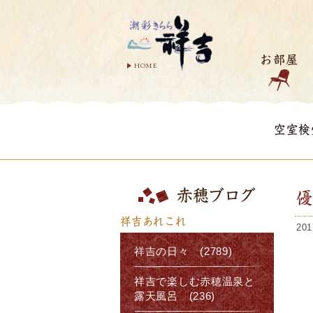
お部屋
HOME
空室検
赤穂ブログ
祥吉あれこれ
201
祥吉の日々 (2789)
祥吉で楽しむ赤穂温泉と
露天風呂 (236)