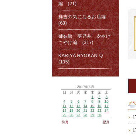
編 (21)
祥吉の気になるお店編
(63)
姉妹館 夢乃井 夕やけ
こやけ編 (317)
KARIYA RYOKAN Q
(105)
2017年6月
日
月
火
水
木
金
土
1
2
3
4
5
6
7
8
9
10
11
12
13
14
15
16
17
18
19
20
21
22
23
24
25
26
27
28
29
30
1
前月
翌月
1