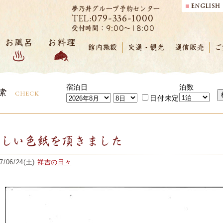
夢乃井グループ予約センター
079-336-1000
TEL:
受付時間：9:00～18:00
お風呂
お料理
館内施設
交通・観光
通信販売
ご
宿泊日
泊数
索
CHECK
日付未定
優しい色紙を頂きました
7/06/24(土)
祥吉の日々