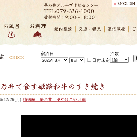
夢乃井グループ予約センター
079-336-1000
TEL:
受付時間：9:00～18:00
お風呂
お料理
館内施設
交通・観光
通信販売
ご
宿泊日
泊数
索
CHECK
日付未定
夢乃井で食す姫路和牛のすき焼き
6/12/26(月)
姉妹館 夢乃井 夕やけこやけ編