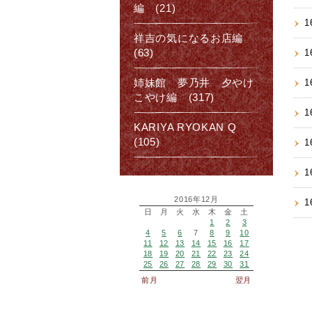
編 (21)
1
祥吉の気になるお店編
(63)
1
姉妹館 夢乃井 夕やけ
1
こやけ編 (317)
1
KARIYA RYOKAN Q
(105)
1
1
2016年12月
1
日
月
火
水
木
金
土
1
2
3
4
5
6
7
8
9
10
11
12
13
14
15
16
17
18
19
20
21
22
23
24
25
26
27
28
29
30
31
前月
翌月