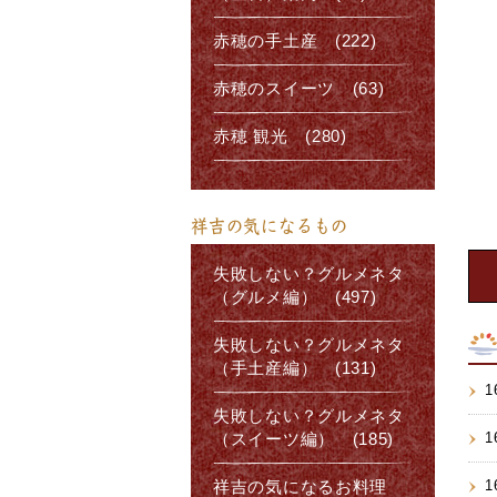
赤穂の手土産 (222)
赤穂のスイーツ (63)
赤穂 観光 (280)
祥吉の気になるもの
失敗しない？グルメネタ
（グルメ編） (497)
失敗しない？グルメネタ
（手土産編） (131)
1
失敗しない？グルメネタ
1
（スイーツ編） (185)
1
祥吉の気になるお料理