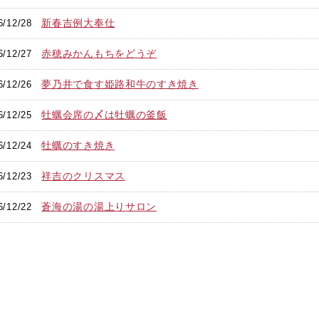
新春吉例大奉仕
6/12/28
赤穂みかんもちをどうぞ
6/12/27
夢乃井で食す姫路和牛のすき焼き
6/12/26
牡蠣会席の〆は牡蠣の釜飯
6/12/25
牡蠣のすき焼き
6/12/24
祥吉のクリスマス
6/12/23
蒼海の湯の湯上りサロン
6/12/22