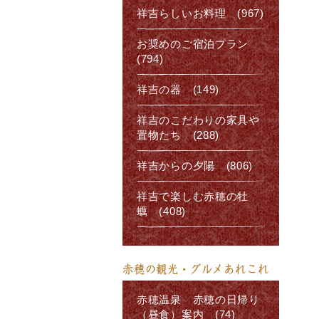
祥吉らしいお料理 (967)
お奨めのご宿泊プラン
(794)
祥吉の器 (149)
祥吉のこだわりの家具や
置物たち (288)
祥吉からの夕陽 (806)
祥吉で楽しむ赤穂の牡
蠣 (408)
赤穂の観光・グルメあれこれ
赤穂温泉 赤穂の日帰り
（昼食）案内 (74)