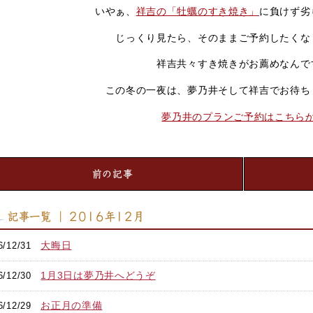
いやぁ、
祥吉の「牡蠣のすき焼き」
に負けず劣
じっくり見たら、そのままご予約したくな
祥吉共々すき焼きがお薦めなんで
この冬の一夜は、夢乃井そして祥吉でお待ち
夢乃井のプランご予約はこちら
前の記事
記事一覧 ｜ 2016年12月
大晦日
6/12/31
1月3日は夢乃井へどうぞ
6/12/30
お正月の準備
6/12/29