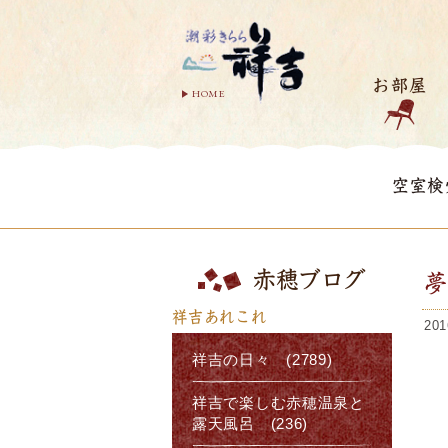
お部屋
HOME
空室検
赤穂ブログ
祥吉あれこれ
201
祥吉の日々 (2789)
祥吉で楽しむ赤穂温泉と
露天風呂 (236)