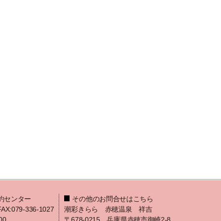
約センター
その他のお問合せはこちら
FAX:079-336-1027
潮彩きらら 赤穂温泉 祥吉
00
〒678-0215 兵庫県赤穂市御崎2-8