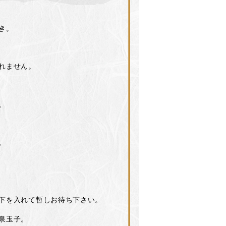
き。
れません。
。
。
下を入れて暫しお待ち下さい。
泉玉子。