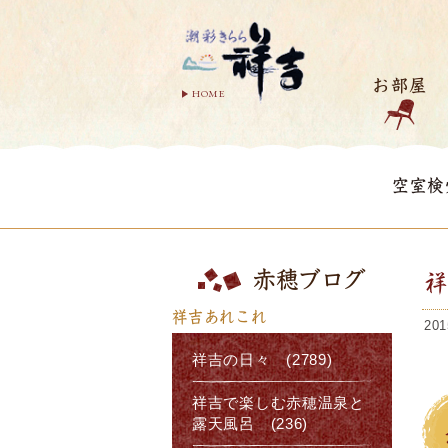
お部屋
HOME
空室検
赤穂ブログ
祥吉あれこれ
201
祥吉の日々 (2789)
祥吉で楽しむ赤穂温泉と
露天風呂 (236)