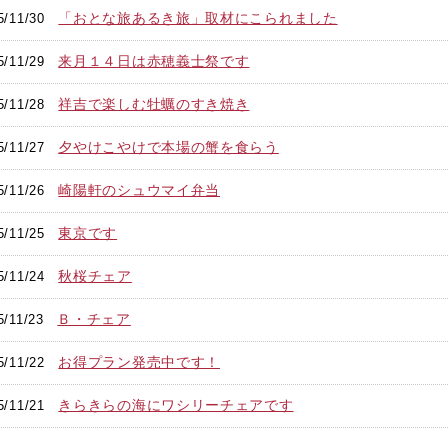
「おとな旅あるき旅」取材にこられました
5/11/30
来月１４日は赤穂義士祭です
5/11/29
祥吉で楽しむ牡蠣のすき焼き
5/11/28
夕やけこやけで本場の蟹を食らう
5/11/27
崎陽軒のシュウマイ弁当
5/11/26
東京です
5/11/25
秋桜チェア
5/11/24
Ｂ・チェア
5/11/23
お得プラン発売中です！
5/11/22
きらきらの海にワシリーチェアです
5/11/21