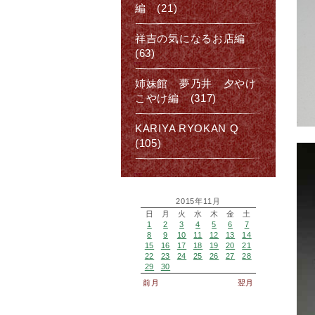
編 (21)
祥吉の気になるお店編
(63)
姉妹館 夢乃井 夕やけ
こやけ編 (317)
KARIYA RYOKAN Q
(105)
2015年11月
日
月
火
水
木
金
土
1
2
3
4
5
6
7
8
9
10
11
12
13
14
15
16
17
18
19
20
21
22
23
24
25
26
27
28
29
30
前月
翌月