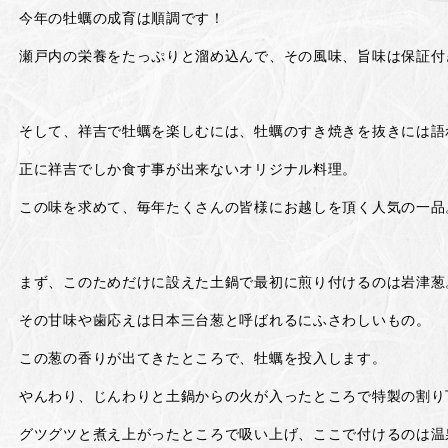
今年の牡蠣の成育は順調です！
瀬戸内の栄養をたっぷりと溜め込んで、その風味、旨味は保証付
そして、祥吉で牡蠣を楽しむには、牡蠣のすき焼きを抜きには語
正に祥吉でしか食す事が出来ないオリジナル料理。
この味を求めて、毎年たくさんの皆様にお越しを頂く人気の一品
まず、このためだけに設えた土鍋で最初に煎り付けるのは岩津葱
その甘味や歯応えは日本三台葱と呼ばれるにふさわしいもの。
この葱の香りが出てきたところで、牡蠣を投入します。
やんわり、じんわりと土鍋からの火が入ったところで特製の割り
グツグツと煮え上がったところで吸い上げ、ここで付けるのは温