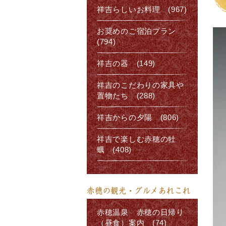
祥吉らしいお料理 (967)
お奨めのご宿泊プラン
(794)
祥吉の器 (149)
祥吉のこだわりの家具や
置物たち (288)
祥吉からの夕陽 (806)
祥吉で楽しむ赤穂の牡
蠣 (408)
赤穂の観光・グルメあれこれ
赤穂温泉 赤穂の日帰り
（昼食）案内 (74)