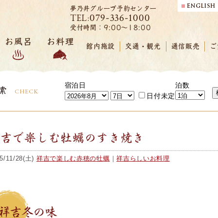
夢乃井グループ予約センター
079-336-1000
TEL:
受付時間：9:00～18:00
お風呂
お料理
館内施設
交通・観光
通信販売
ご
宿泊日
泊数
索
CHECK
日付未定
祥吉で楽しむ牡蠣のすき焼き
5/11/28(土)
祥吉で楽しむ赤穂の牡蠣
｜
祥吉らしいお料理
祥吉冬の味