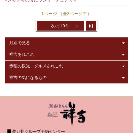
1ページ （全3ページ中）
次の10件
夢乃井グループ予約センター